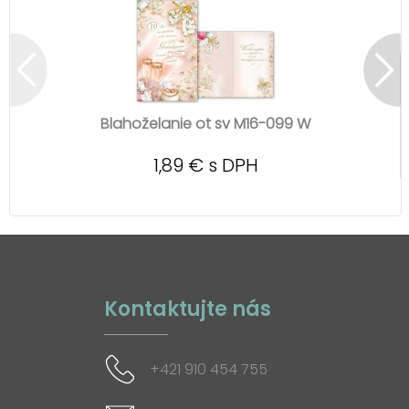
Blahoželanie ot sv M16-099 W
1,89 € s DPH
Kontaktujte nás
+421 910 454 755