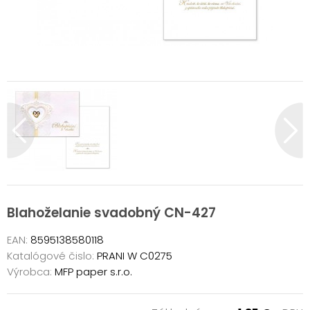
Blahoželanie svadobný CN-427
EAN:
8595138580118
Katalógové čislo:
PRANI W C0275
Výrobca:
MFP paper s.r.o.