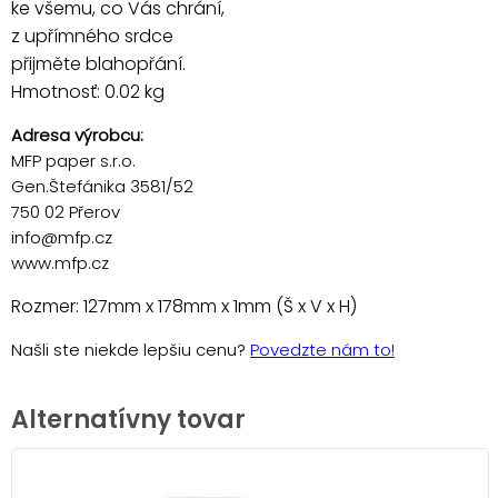
ke všemu, co Vás chrání,
z upřímného srdce
přijměte blahopřání.
Hmotnosť: 0.02 kg
Adresa výrobcu:
MFP paper s.r.o.
Gen.Štefánika 3581/52
750 02 Přerov
info@mfp.cz
www.mfp.cz
Rozmer: 127mm x 178mm x 1mm (Š x V x H)
Našli ste niekde lepšiu cenu?
Povedzte nám to!
Alternatívny tovar