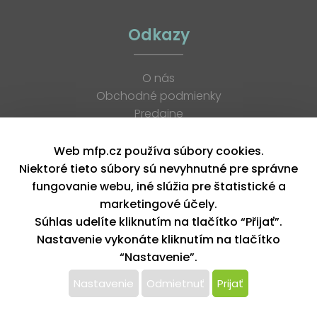
Odkazy
O nás
Obchodné podmienky
Predajne
Katalógy
K stiahnutiu
Web mfp.cz používa súbory cookies.
Blog
Niektoré tieto súbory sú nevyhnutné pre správne
Kontakt
fungovanie webu, iné slúžia pre štatistické a
Kariéra
marketingové účely.
XML feed
Súhlas udelíte kliknutím na tlačítko “Přijať”.
Nastavenie vykonáte kliknutím na tlačítko
“Nastavenie”.
Copyright © 2026, MFP paper s. r. o. | Všetky práva vyhradené
design by MFP
Nastavenie
Odmietnuť
Prijať
Tento web používa k poskytovaniu služieb,
personalizácií reklám a analýze návštevnosti súbory