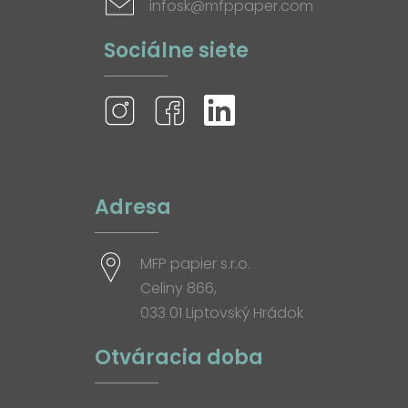
infosk@mfppaper.com
Sociálne siete
Adresa
MFP papier s.r.o.
Celiny 866,
033 01 Liptovský Hrádok
Otváracia doba