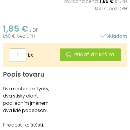
Základná cena:
1,85 €
s DPH
1,50 € bez DPH
1,85 €
s DPH
1,50 € bez DPH
Skladom
Pridať do košíka
ks
Popis tovaru
Dva snubní prstýnky,
dva stisky dlaní,
pod jedním jménem
dva lidé podepsaní.
K radosti, ke štěstí,