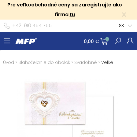
Pre veľkoobchodné ceny sa zaregistrujte ako
firma
tu
+421 910 454 755
SK
0,00 €
Úvod
>
Blahoželanie do obálok
>
Svadobné
>
Veľké