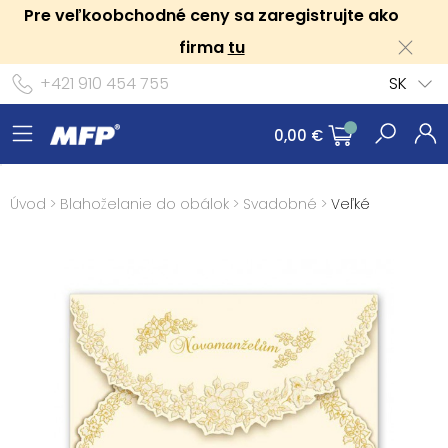
Pre veľkoobchodné ceny sa zaregistrujte ako
firma
tu
+421 910 454 755
SK
0,00 €
Úvod
>
Blahoželanie do obálok
>
Svadobné
>
Veľké