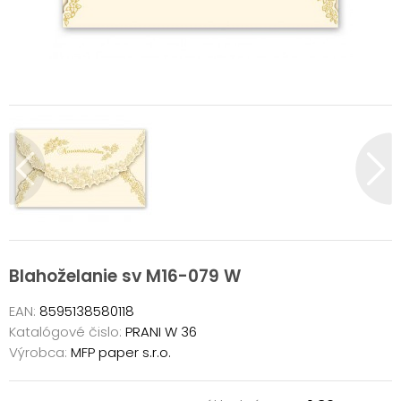
Blahoželanie sv M16-079 W
EAN:
8595138580118
Katalógové čislo:
PRANI W 36
Výrobca:
MFP paper s.r.o.