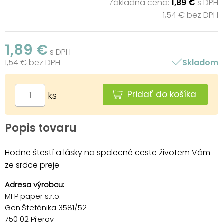
Základná cena:
1,89 €
s DPH
1,54 € bez DPH
1,89 €
s DPH
1,54 € bez DPH
Skladom
Pridať do košíka
ks
Popis tovaru
Hodne štestí a lásky na spolecné ceste životem Vám
ze srdce preje
Adresa výrobcu:
MFP paper s.r.o.
Gen.Štefánika 3581/52
750 02 Přerov