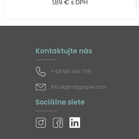
1,89 € s DPH
Kontaktujte nás
+421 910 454 755
infosk@mfppaper.com
Sociálne siete