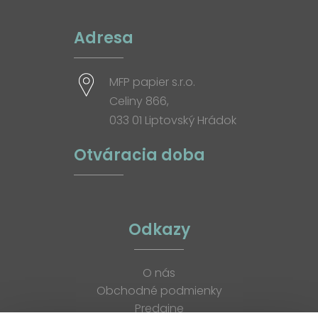
Adresa
MFP papier s.r.o.
Celiny 866,
033 01 Liptovský Hrádok
Otváracia doba
Odkazy
O nás
Obchodné podmienky
Predajne