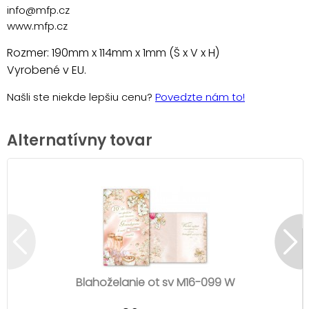
info@mfp.cz
www.mfp.cz
Rozmer: 190mm x 114mm x 1mm (Š x V x H)
Vyrobené v EU.
Našli ste niekde lepšiu cenu?
Povedzte nám to!
Alternatívny tovar
Blahoželanie ot sv M16-099 W