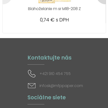
Blahoželanie m sr M18-208 Z
0,74 € s DPH
Kontaktujte nás
+421 910 454 755
infosk@mfppaper.com
Sociálne siete