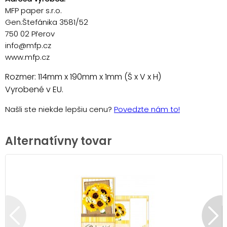
MFP paper s.r.o.
Gen.Štefánika 3581/52
750 02 Přerov
info@mfp.cz
www.mfp.cz
Rozmer: 114mm x 190mm x 1mm (Š x V x H)
Vyrobené v EU.
Našli ste niekde lepšiu cenu?
Povedzte nám to!
Alternatívny tovar