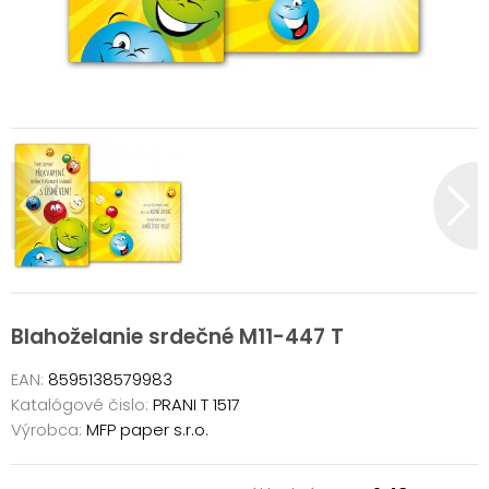
Blahoželanie srdečné M11-447 T
EAN:
8595138579983
Katalógové čislo:
PRANI T 1517
Výrobca:
MFP paper s.r.o.