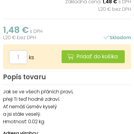
Základná cena:
1,48 €
s DPH
1,20 € bez DPH
1,48 €
s DPH
1,20 € bez DPH
Skladom
Pridať do košíka
ks
Popis tovaru
Jak se ve všech přáních praví,
přeji Ti teď hodně zdraví.
Ať nemáš úsměv kyselý
a jsi stále veselý.
Hmotnosť: 0.02 kg
Adresa výrobcu: