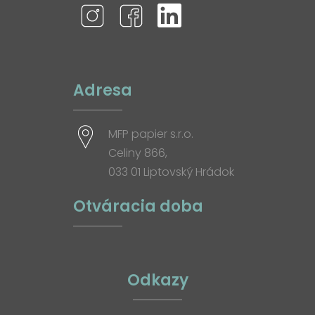
Adresa
MFP papier s.r.o.
Celiny 866,
033 01 Liptovský Hrádok
Otváracia doba
Odkazy