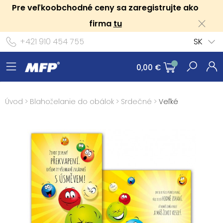
Pre veľkoobchodné ceny sa zaregistrujte ako
firma
tu
+421 910 454 755
SK
0,00 €
Úvod
>
Blahoželanie do obálok
>
Srdečné
>
Veľké