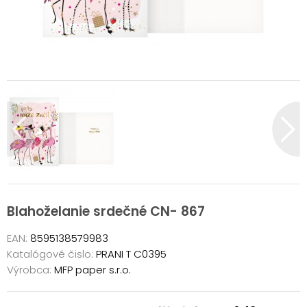
Blahoželanie srdečné CN- 867
EAN:
8595138579983
Katalógové čislo:
PRANI T C0395
Výrobca:
MFP paper s.r.o.