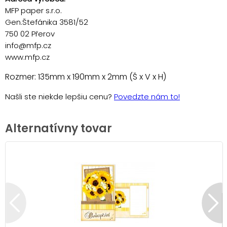
MFP paper s.r.o.
Gen.Štefánika 3581/52
750 02 Přerov
info@mfp.cz
www.mfp.cz
Rozmer: 135mm x 190mm x 2mm (Š x V x H)
Našli ste niekde lepšiu cenu?
Povedzte nám to!
Alternatívny tovar