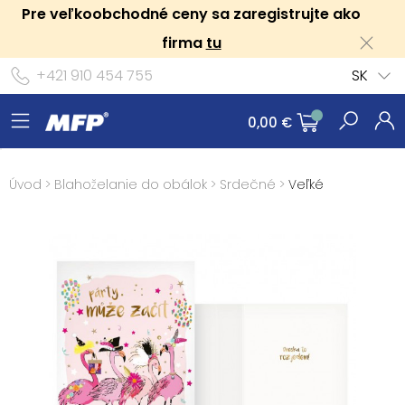
Pre veľkoobchodné ceny sa zaregistrujte ako
firma
tu
+421 910 454 755
SK
0,00 €
Úvod
>
Blahoželanie do obálok
>
Srdečné
>
Veľké