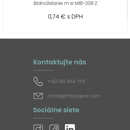
Blahoželanie m sr M18-208 Z
0,74 € s DPH
Kontaktujte nás
+421 910 454 755
infosk@mfppaper.com
Sociálne siete