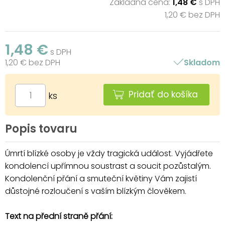
Základná cena:
1,48 €
s DPH
1,20 € bez DPH
1,48 €
s DPH
1,20 € bez DPH
Skladom
Pridať do košíka
ks
Popis tovaru
Úmrtí blízké osoby je vždy tragická událost. Vyjádřete
kondolencí upřímnou soustrast a soucit pozůstalým.
Kondolenční přání a smuteční květiny Vám zajistí
důstojné rozloučení s vaším blízkým člověkem.
Text na přední straně přání: