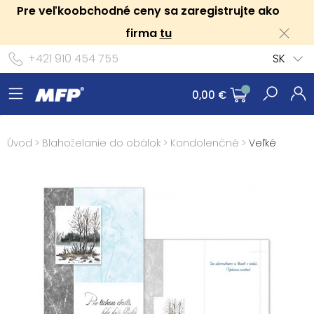
Pre veľkoobchodné ceny sa zaregistrujte ako
firma
tu
+421 910 454 755
SK
0,00 €
Úvod
>
Blahoželanie do obálok
>
Kondolenčné
>
Veľké