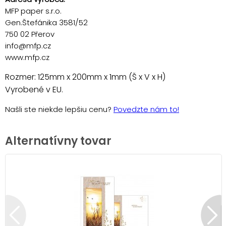
MFP paper s.r.o.
Gen.Štefánika 3581/52
750 02 Přerov
info@mfp.cz
www.mfp.cz
Rozmer: 125mm x 200mm x 1mm (Š x V x H)
Vyrobené v EU.
Našli ste niekde lepšiu cenu?
Povedzte nám to!
Alternatívny tovar