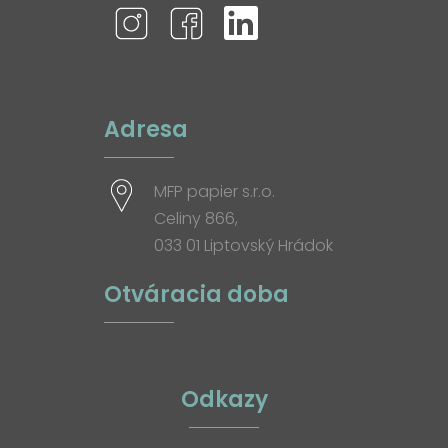
Adresa
MFP papier s.r.o.
Celiny 866,
033 01 Liptovský Hrádok
Otváracia doba
Odkazy