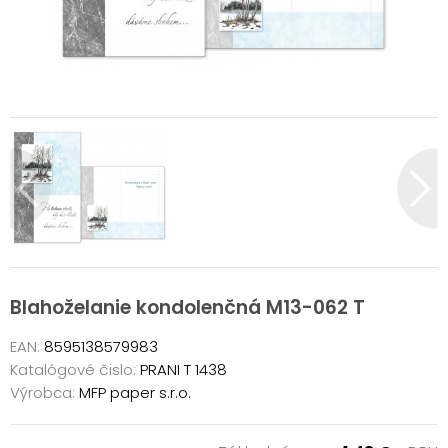
Blahoželanie kondolenčná M13-062 T
EAN:
8595138579983
Katalógové čislo:
PRANI T 1438
Výrobca:
MFP paper s.r.o.