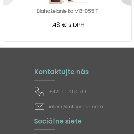
Blahoželanie ko M13-055 T
1,48 € s DPH
Kontaktujte nás
+421 910 454 755
infosk@mfppaper.com
Sociálne siete