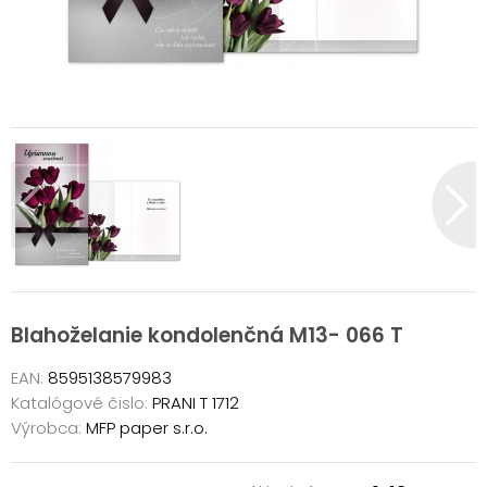
Blahoželanie kondolenčná M13- 066 T
EAN:
8595138579983
Katalógové čislo:
PRANI T 1712
Výrobca:
MFP paper s.r.o.