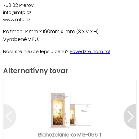
750 02 Přerov
info@mfp.cz
www.mfp.cz
Rozmer: 114mm x 190mm x 1mm (Š x V x H)
Vyrobené v EU.
Našli ste niekde lepšiu cenu?
Povedzte nám to!
Alternatívny tovar
Blahoželanie ko M13-055 T