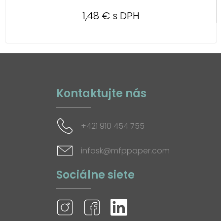
1,48 € s DPH
Kontaktujte nás
+421 910 454 755
infosk@mfppaper.com
Sociálne siete