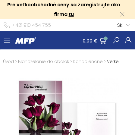
Pre veľkoobchodné ceny sa zaregistrujte ako
firma
tu
+421 910 454 755
SK
0,00 €
Úvod
>
Blahoželanie do obálok
>
Kondolenčné
>
Veľké