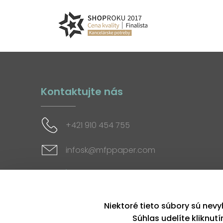
Kontaktujte nás
+421 910 454 755
infosk@mfppaper.com
Sociálne siete
Niektoré tieto súbory sú nevy
Súhlas udelíte kliknut