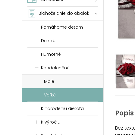
Blahoželanie do obálok
Pomáhame deťom
Detské
Humorné
Kondolenčné
Malé
Veľké
K narodeniu dieťaťa
Popis
K výročiu
Bez textu