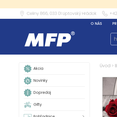
Celiny 866,
033 01
Liptovský Hrádok
+42
O NÁS
PR
Úvod
>
Akcia
Novinky
Dopredaj
Gifty
Pohľadnice