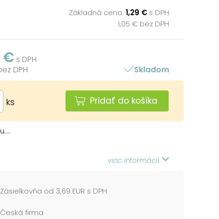
Základná cena:
1,29 €
s DPH
1,05 € bez DPH
9 €
s DPH
 bez DPH
Skladom
Pridať do košíka
ks
....
viac informácií
Zásielkovňa od 3,69 EUR s DPH
Česká firma