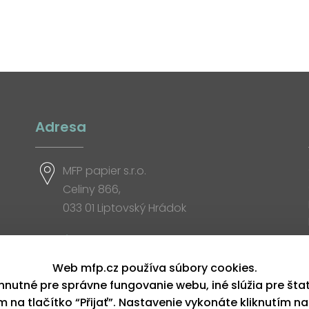
Adresa
MFP papier s.r.o.
Celiny 866,
033 01 Liptovský Hrádok
Otváracia doba
Web mfp.cz používa súbory cookies.
hnutné pre správne fungovanie webu, iné slúžia pre šta
ím na tlačítko “Přijať”. Nastavenie vykonáte kliknutím na