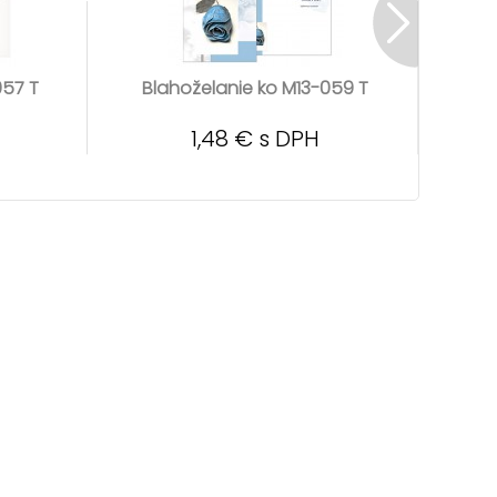
057 T
Blahoželanie ko M13-059 T
Blahož
1,48 € s DPH