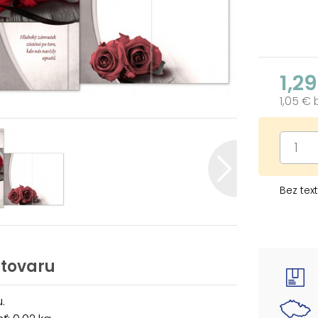
1,2
1,05 €
Bez textu
 tovaru
.