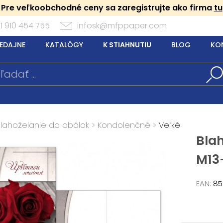
Pre veľkoobchodné ceny sa zaregistrujte ako firma
tu
1 910 454 755
infosk@mfppaper.com
EDAJNE
KATALÓGY
K STIAHNUTIU
BLOG
KO
Blahoželanie do obálok
>
Kondolenčné
>
Veľké
Bla
M13
EAN:
85