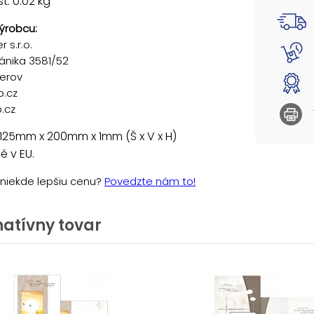
: 0.02 kg
ýrobcu:
 s.r.o.
ánika 3581/52
řerov
p.cz
.cz
125mm x 200mm x 1mm (Š x V x H)
 v EU.
e niekde lepšiu cenu?
Povedzte nám to!
natívny tovar