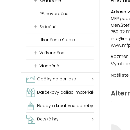
Hmotnosť
Svadobné
Adresa v
PF, novoročné
MFP paper
Gen.Štef
Srdečné
750 02 P
info@mf
Ukončenie štúdia
www.mfp
Veľkonočné
Rozmer: 
Vyrobené
Vianočné
Našli st
Obálky na peniaze
Alter
Darčekový baliaci materiál
Hobby a kreatívne potreby
Detské hry