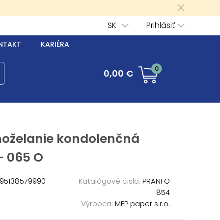
SK
Prihlásiť
NTAKT
KARIÉRA
0
0,00 €
hoželanie kondolenčná
- 065 O
95138579990
Katalógové čislo:
PRANI O
854
Výrobca:
MFP paper s.r.o.