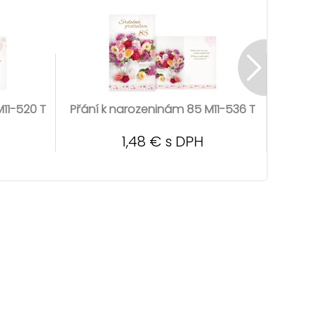
11-520 T
Přání k narozeninám 85 M11-536 T
Přání 
1,48 € s DPH