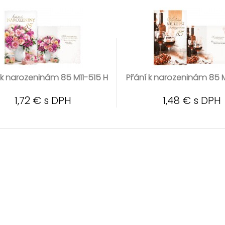
 k narozeninám 85 M11-515 H
Přání k narozeninám 85 M
1,72 € s DPH
1,48 € s DPH