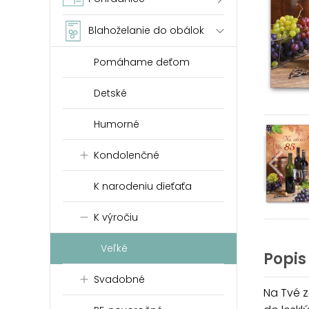
Blahoželanie do obálok
Pomáhame deťom
Detské
Humorné
Kondolenčné
K narodeniu dieťaťa
K výročiu
Veľké
Popis
Svadobné
Na Tvé z