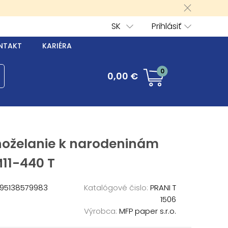
SK
Prihlásiť
NTAKT
KARIÉRA
0
0,00 €
hoželanie k narodeninám
11-440 T
95138579983
Katalógové čislo:
PRANI T
1506
Výrobca:
MFP paper s.r.o.