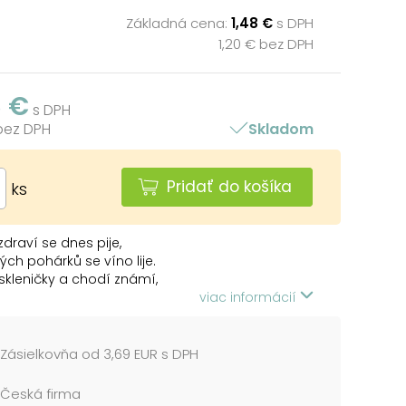
Základná cena:
1,48 €
s DPH
1,20 € bez DPH
8 €
s DPH
 bez DPH
Skladom
Pridať do košíka
ks
zdraví se dnes pije,
lých pohárků se víno lije.
 skleničky a chodí známí,
Ti ruku, říkají přání...
viac informácií
Zásielkovňa od 3,69 EUR s DPH
Česká firma