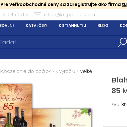
Pre veľkoobchodné ceny sa zaregistrujte ako firma
tu
1 910 454 755
infosk@mfppaper.com
EDAJNE
KATALÓGY
K STIAHNUTIU
BLOG
KO
Blahoželanie do obálok
>
K výročiu
>
Veľké
Bla
85 M
EAN:
85