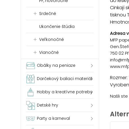
do lesklý
PF, novoročné
Cinkají 
Srdečné
tisknou T
Hmotnosť
Ukončenie štúdia
Adresa v
Veľkonočné
MFP paper
Gen.Štef
Vianočné
750 02 P
info@mf
Obálky na peniaze
www.mfp
Rozmer: 
Darčekový baliaci materiál
Vyrobené
Hobby a kreatívne potreby
Našli st
Detské hry
Alter
Party a karneval