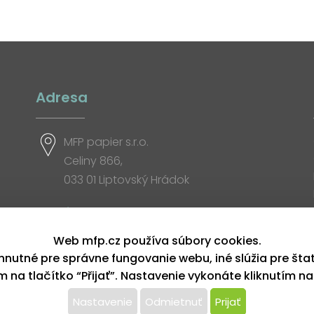
Adresa
MFP papier s.r.o.
Celiny 866,
033 01 Liptovský Hrádok
Otváracia doba
Web mfp.cz používa súbory cookies.
hnutné pre správne fungovanie webu, iné slúžia pre šta
ím na tlačítko “Přijať”. Nastavenie vykonáte kliknutím na
Nastavenie
Odmietnuť
Prijať