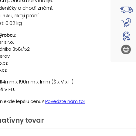
ch pohárků se víno lije.
skleničky a chodí známí,
i ruku, říkají přání
: 0.02 kg
ýrobcu:
 s.r.o.
ánika 3581/52
řerov
p.cz
.cz
114mm x 190mm x 1mm (Š x V x H)
 v EU.
e niekde lepšiu cenu?
Povedzte nám to!
natívny tovar