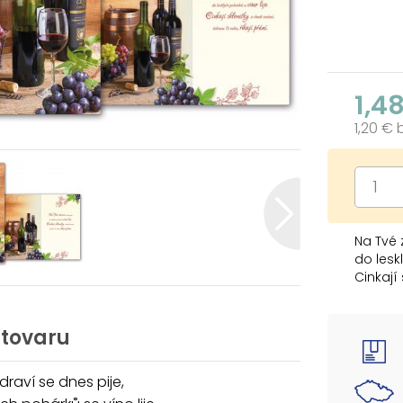
1,4
1,20 €
Na Tvé 
do lesk
Cinkají
tisknou 
 tovaru
draví se dnes pije,