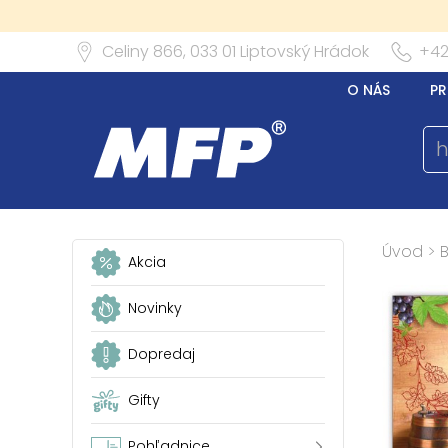
Celiny 866,
033 01
Liptovský Hrádok
+42
O NÁS
PR
Úvod
>
Akcia
Novinky
Dopredaj
Gifty
Pohľadnice