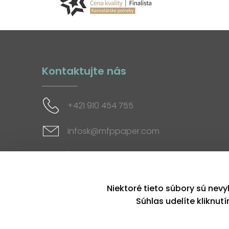
Kontaktujte nás
+421 910 454 755
infosk@mfppaper.com
Sociálne siete
Niektoré tieto súbory sú nevy
Súhlas udelíte kliknut