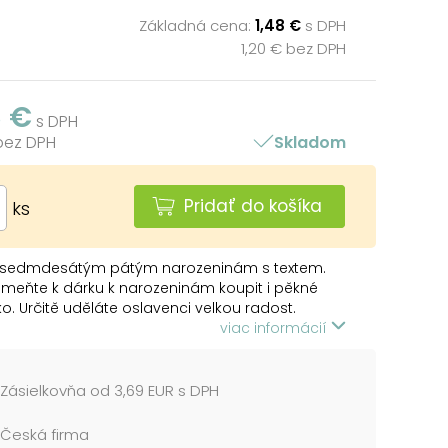
Základná cena:
1,48 €
s DPH
1,20 € bez DPH
8 €
s DPH
 bez DPH
Skladom
Pridať do košíka
ks
k sedmdesátým pátým narozeninám s textem.
meňte k dárku k narozeninám koupit i pěkné
o. Určitě uděláte oslavenci velkou radost.
viac informácií
 přední straně přání:
é BLAHOPŘÁNÍ pro Tebe 75
Zásielkovňa od 3,69 EUR s DPH
Česká firma
itř přání: