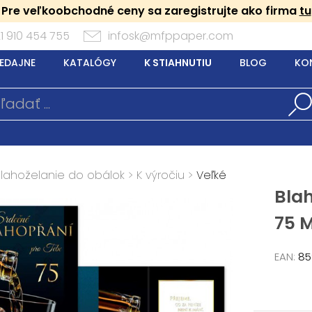
Pre veľkoobchodné ceny sa zaregistrujte ako firma
tu
1 910 454 755
infosk@mfppaper.com
EDAJNE
KATALÓGY
K STIAHNUTIU
BLOG
KO
Blahoželanie do obálok
>
K výročiu
>
Veľké
Bla
75 M
EAN:
85