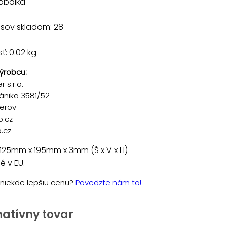
 obálka
usov skladom: 28
: 0.02 kg
ýrobcu:
 s.r.o.
ánika 3581/52
řerov
p.cz
.cz
125mm x 195mm x 3mm (Š x V x H)
 v EU.
e niekde lepšiu cenu?
Povedzte nám to!
natívny tovar