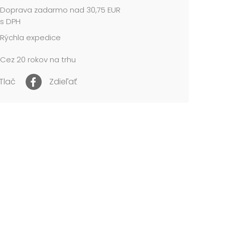
Doprava zadarmo nad 30,75 EUR
, co za peníze není mání, hodně štěstí, zdraví a
s DPH
splněná Přání..
Rýchla expedice
Cez 20 rokov na trhu
 114 X 190 mm
pohlednicový karton 240 g
e baleno v sáčku, součástí balení je i dopisní
Tlač
Zdieľať
.