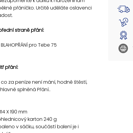
 Nezapomeňte k dárku k narozeninám
 pěkné přáníčko. Určitě uděláte oslavenci
Přejeme
adost.
hlavně 
přední straně přání:
Rozměr:
Papír: 
 BLAHOPŘÁNÍ pro Tebe 75
Přání j
obálka..
tř přání:
 co za peníze není mání, hodně štěstí,
 hlavně splněná Přání..
114 X 190 mm
ohlednicový karton 240 g
 baleno v sáčku, součástí balení je i