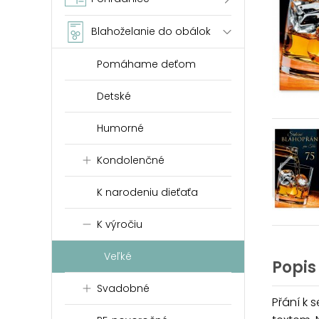
Blahoželanie do obálok
Pomáhame deťom
Detské
Humorné
Kondolenčné
K narodeniu dieťaťa
K výročiu
Veľké
Popis
Svadobné
Přání k