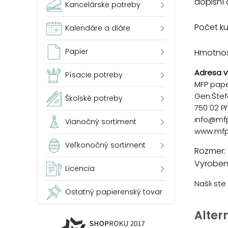
dopisní
Kancelárske potreby
Počet k
Kalendáre a diáre
Papier
Hmotnosť
Adresa v
Písacie potreby
MFP paper
Gen.Štef
Školské potreby
750 02 P
info@mf
Vianočný sortiment
www.mfp
Veľkonočný sortiment
Rozmer: 
Vyrobené
Licencia
Našli st
Ostatný papierenský tovar
Alter