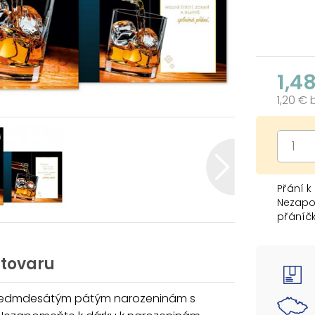
1,4
1,20 €
Přání 
Nezapo
přáníčk
Text na
 tovaru
Srdečn
 sedmdesátým pátým narozeninám s
Text uvn