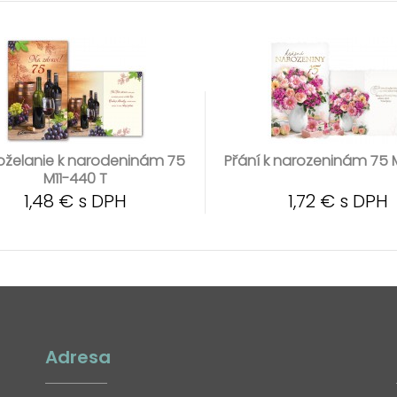
oželanie k narodeninám 75
Přání k narozeninám 75 M
M11-440 T
1,48 € s DPH
1,72 € s DPH
Adresa