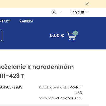
SK
Prihlásiť
NTAKT
KARIÉRA
0
0,00 €
hoželanie k narodeninám
11-423 T
95138579983
Katalógové čislo:
PRANI T
1453
Výrobca:
MFP paper s.r.o.