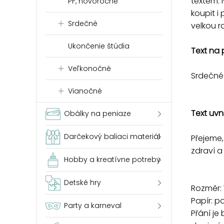
textem.
PF, novoročné
koupit i
Srdečné
velkou r
Ukončenie štúdia
Text na 
Veľkonočné
Srdečné
Vianočné
Text uvni
Obálky na peniaze
Darčekový baliaci materiál
Přejeme,
zdraví a
Hobby a kreatívne potreby
Detské hry
Rozměr: 
Papír: p
Party a karneval
Přání je