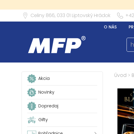
Celiny 866,
033 01
Liptovský Hrádok
+42
O NÁS
PR
Úvod
>
Akcia
Novinky
Dopredaj
Gifty
Pohľadnice