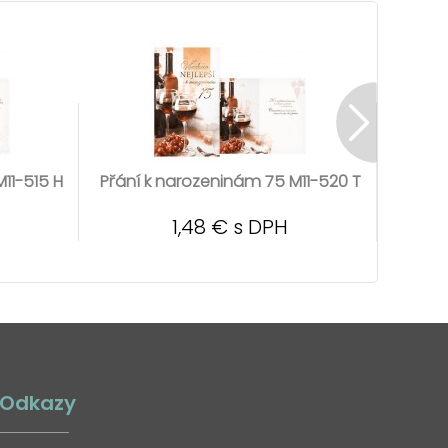
11-515 H
Přání k narozeninám 75 M11-520 T
Přání 
1,48 € s DPH
Odkazy