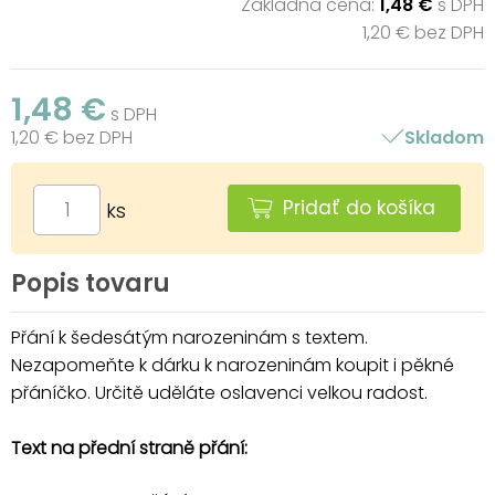
Základná cena:
1,48 €
s DPH
1,20 € bez DPH
1,48 €
s DPH
1,20 € bez DPH
Skladom
Pridať do košíka
ks
Popis tovaru
Přání k šedesátým narozeninám s textem.
Nezapomeňte k dárku k narozeninám koupit i pěkné
přáníčko. Určitě uděláte oslavenci velkou radost.
Text na přední straně přání: