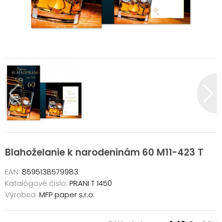
Blahoželanie k narodeninám 60 M11-423 T
EAN:
8595138579983
Katalógové čislo:
PRANI T 1450
Výrobca:
MFP paper s.r.o.