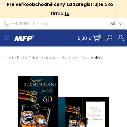
Pre veľkoobchodné ceny sa zaregistrujte ako
firma
tu
+421 910 454 755
SK
0,00 €
Úvod
>
Blahoželanie do obálok
>
K výročiu
>
Veľké