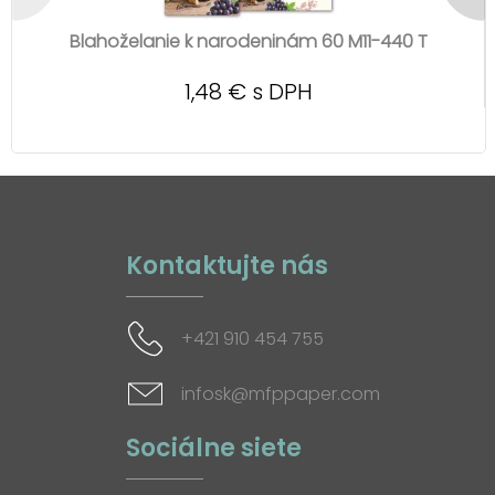
Blahoželanie k narodeninám 60 M11-440 T
1,48 € s DPH
Kontaktujte nás
+421 910 454 755
infosk@mfppaper.com
Sociálne siete