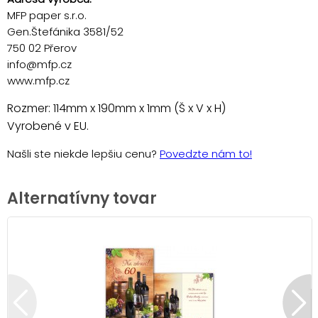
MFP paper s.r.o.
Gen.Štefánika 3581/52
750 02 Přerov
info@mfp.cz
www.mfp.cz
Rozmer: 114mm x 190mm x 1mm (Š x V x H)
Vyrobené v EU.
Našli ste niekde lepšiu cenu?
Povedzte nám to!
Alternatívny tovar