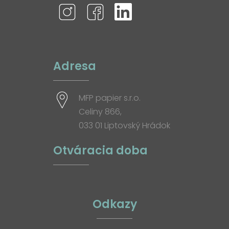
Adresa
MFP papier s.r.o.
Celiny 866,
033 01 Liptovský Hrádok
Otváracia doba
Odkazy