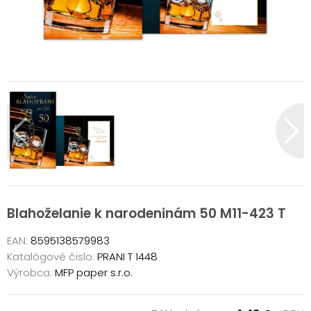
Blahoželanie k narodeninám 50 M11-423 T
EAN:
8595138579983
Katalógové čislo:
PRANI T 1448
Výrobca:
MFP paper s.r.o.