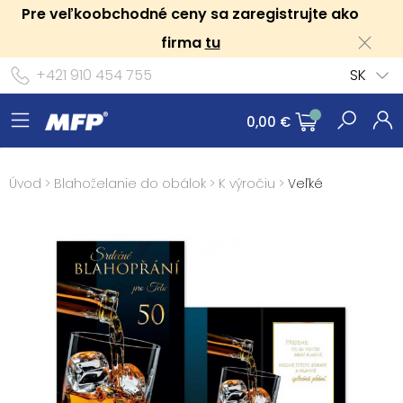
Pre veľkoobchodné ceny sa zaregistrujte ako
firma
tu
+421 910 454 755
SK
0,00 €
Úvod
>
Blahoželanie do obálok
>
K výročiu
>
Veľké