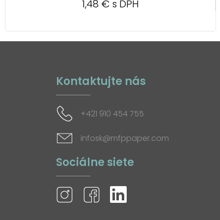
1,48 € s DPH
Kontaktujte nás
+421 910 454 755
infosk@mfppaper.com
Sociálne siete