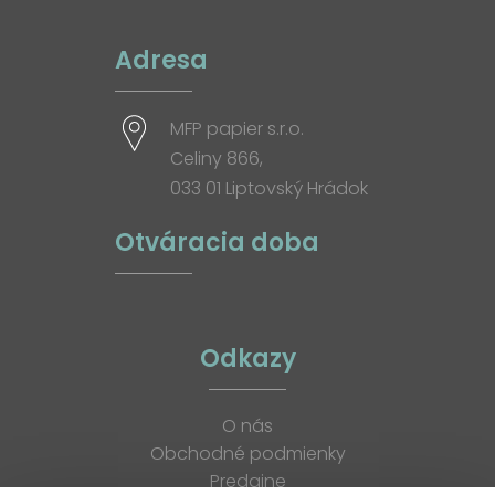
Adresa
MFP papier s.r.o.
Celiny 866,
033 01 Liptovský Hrádok
Otváracia doba
Odkazy
O nás
Obchodné podmienky
Predajne