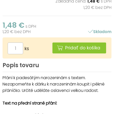
Základná cena:
1,48 €
s DPH
1,20 € bez DPH
1,48 €
s DPH
1,20 € bez DPH
Skladom
Pridať do košíka
ks
Popis tovaru
Přání k padesátým narozeninám s textem.
Nezapomeňte k dárku k narozeninám koupit i pěkné
přáníčko. Určitě uděláte oslavenci velkou radost.
Text na přední straně přání: