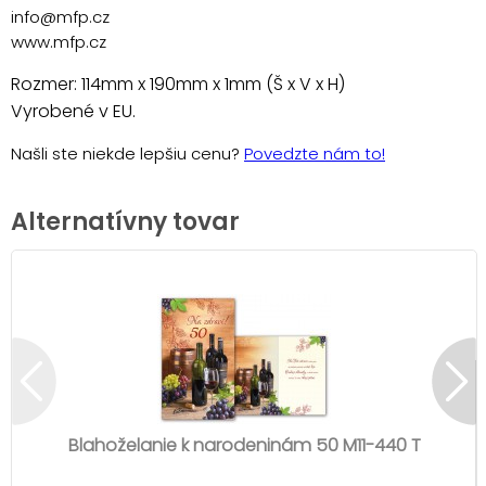
info@mfp.cz
www.mfp.cz
Rozmer: 114mm x 190mm x 1mm (Š x V x H)
Vyrobené v EU.
Našli ste niekde lepšiu cenu?
Povedzte nám to!
Alternatívny tovar
Blahoželanie k narodeninám 50 M11-440 T