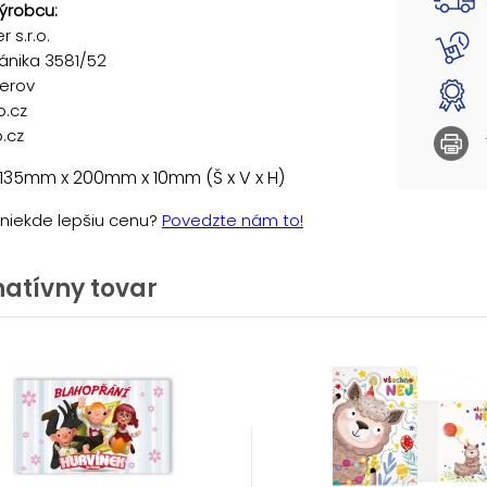
ýrobcu:
 s.r.o.
ánika 3581/52
řerov
p.cz
.cz
135mm x 200mm x 10mm (Š x V x H)
e niekde lepšiu cenu?
Povedzte nám to!
natívny tovar