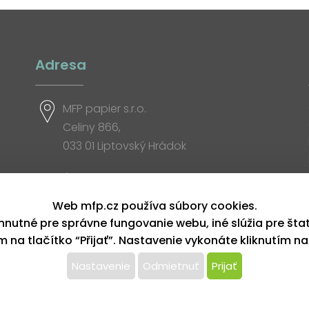
Adresa
MFP papier s.r.o.
Celiny 866,
033 01 Liptovský Hrádok
Otváracia doba
Web mfp.cz používa súbory cookies.
hnutné pre správne fungovanie webu, iné slúžia pre šta
ím na tlačítko “Přijať”. Nastavenie vykonáte kliknutím na
Nastavenie
Odmietnuť
Prijať
yhradené
ersonalizácií reklám a analýze návštevnosti súbory co