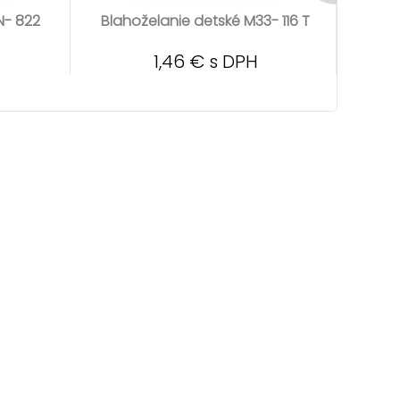
N- 822
Blahoželanie detské M33- 116 T
Blah
1,46 € s DPH