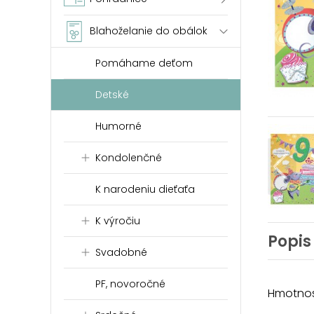
Blahoželanie do obálok
Pomáhame deťom
Detské
Humorné
Kondolenčné
K narodeniu dieťaťa
K výročiu
Popis
Svadobné
PF, novoročné
Hmotnosť