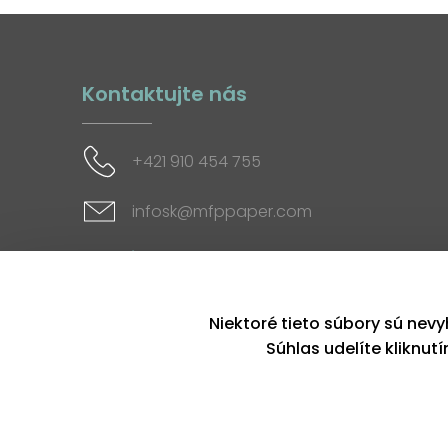
Kontaktujte nás
+421 910 454 755
infosk@mfppaper.com
Sociálne siete
Niektoré tieto súbory sú nevy
Súhlas udelíte kliknut
Copyright © 2026, MFP paper s. r. o. | Všetky práva v
Tento web používa k poskytovaniu služieb, p