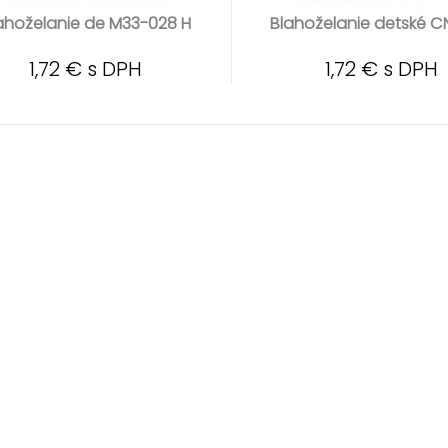
ahoželanie de M33-028 H
Blahoželanie detské C
1,72 € s DPH
1,72 € s DPH