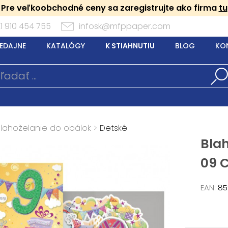
Pre veľkoobchodné ceny sa zaregistrujte ako firma
tu
1 910 454 755
infosk@mfppaper.com
EDAJNE
KATALÓGY
K STIAHNUTIU
BLOG
KO
Blahoželanie do obálok
>
Detské
Bla
09 
EAN:
85