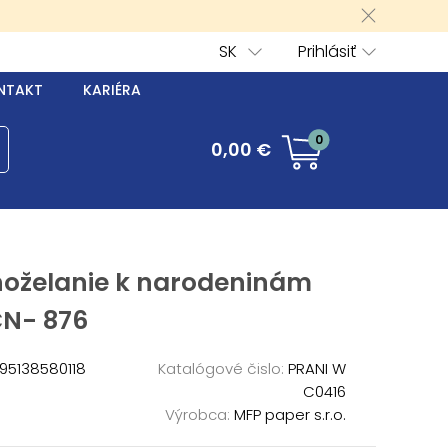
SK
Prihlásiť
NTAKT
KARIÉRA
0
0,00 €
hoželanie k narodeninám
CN- 876
95138580118
Katalógové čislo:
PRANI W
C0416
Výrobca:
MFP paper s.r.o.