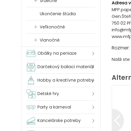
Srdečné
Adresa v
MFP paper
Ukončenie štúdia
Gen.Štef
750 02 P
Veľkonočné
info@mf
www.mfp
Vianočné
Rozmer: 
Obálky na peniaze
Našli st
Darčekový baliaci materiál
Alter
Hobby a kreatívne potreby
Detské hry
Party a karneval
Kancelárske potreby