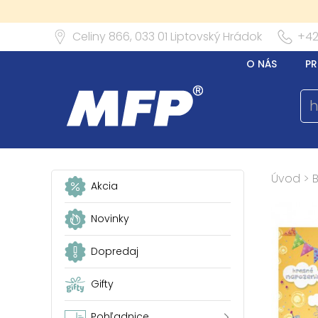
Celiny 866,
033 01
Liptovský Hrádok
+42
O NÁS
PR
Úvod
>
Akcia
Novinky
Dopredaj
Gifty
Pohľadnice