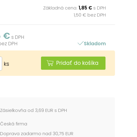
Základná cena:
1,85 €
s DPH
1,50 € bez DPH
5 €
s DPH
 bez DPH
Skladom
Pridať do košíka
ks
Zásielkovňa od 3,69 EUR s DPH
Česká firma
Doprava zadarmo nad 30,75 EUR