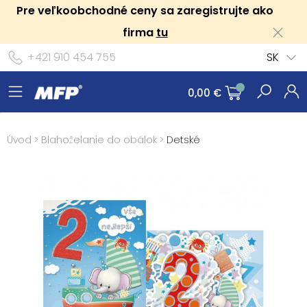
Pre veľkoobchodné ceny sa zaregistrujte ako
firma
tu
+421 910 454 755
SK
0,00 €
Úvod
>
Blahoželanie do obálok
>
Detské