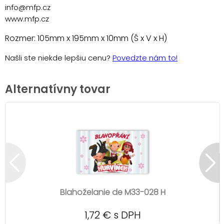
info@mfp.cz
www.mfp.cz
Rozmer: 105mm x 195mm x 10mm (Š x V x H)
Našli ste niekde lepšiu cenu?
Povedzte nám to!
Alternatívny tovar
Blahoželanie de M33-028 H
1,72 € s DPH