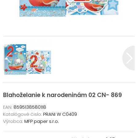
Blahoželanie k narodeninám 02 CN- 869
EAN:
8595138580118
Katalógové čislo:
PRANI W C0409
Výrobca:
MFP paper s.r.o.