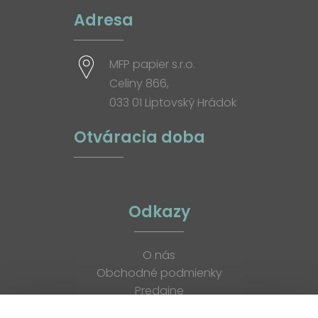
Adresa
MFP papier s.r.o.
Celiny 866,
033 01 Liptovský Hrádok
Otváracia doba
Odkazy
O nás
Obchodné podmienky
Predajne
Katalógy