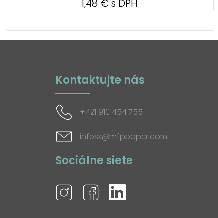
1,48 € s DPH
Kontaktujte nás
+421 910 454 755
infosk@mfppaper.com
Sociálne siete