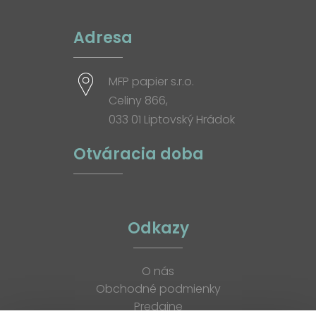
Adresa
MFP papier s.r.o.
Celiny 866,
033 01 Liptovský Hrádok
Otváracia doba
Odkazy
O nás
Obchodné podmienky
Predajne