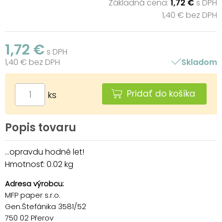
Základná cena:
1,72 €
s DPH
1,40 € bez DPH
1,72 €
s DPH
1,40 € bez DPH
Skladom
Pridať do košíka
ks
Popis tovaru
…opravdu hodně let!
Hmotnosť: 0.02 kg
Adresa výrobcu:
MFP paper s.r.o.
Gen.Štefánika 3581/52
750 02 Přerov