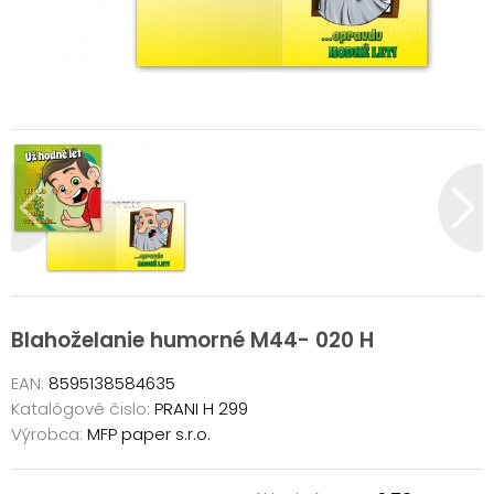
Blahoželanie humorné M44- 020 H
EAN:
8595138584635
Katalógové čislo:
PRANI H 299
Výrobca:
MFP paper s.r.o.