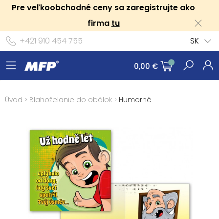
Pre veľkoobchodné ceny sa zaregistrujte ako
firma
tu
+421 910 454 755
SK
0,00 €
Úvod
>
Blahoželanie do obálok
>
Humorné