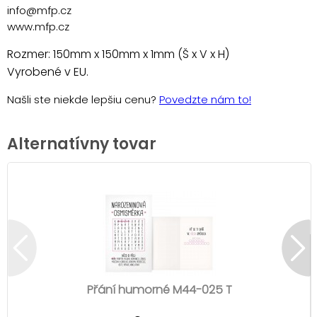
info@mfp.cz
www.mfp.cz
Rozmer: 150mm x 150mm x 1mm (Š x V x H)
Vyrobené v EU.
Našli ste niekde lepšiu cenu?
Povedzte nám to!
Alternatívny tovar
Přání humorné M44-025 T