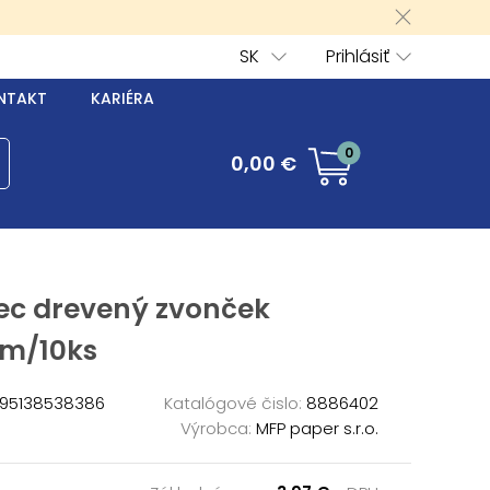
SK
Prihlásiť
NTAKT
KARIÉRA
0
0,00 €
pec drevený zvonček
cm/10ks
95138538386
Katalógové čislo:
8886402
Výrobca:
MFP paper s.r.o.