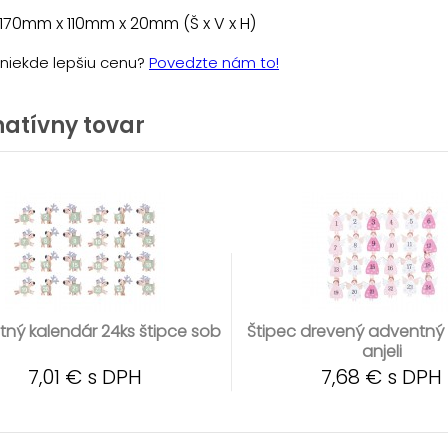
170mm x 110mm x 20mm (Š x V x H)
e niekde lepšiu cenu?
Povedzte nám to!
natívny tovar
ný kalendár 24ks štipce sob
Štipec drevený adventný
anjeli
7,01 € s DPH
7,68 € s DPH