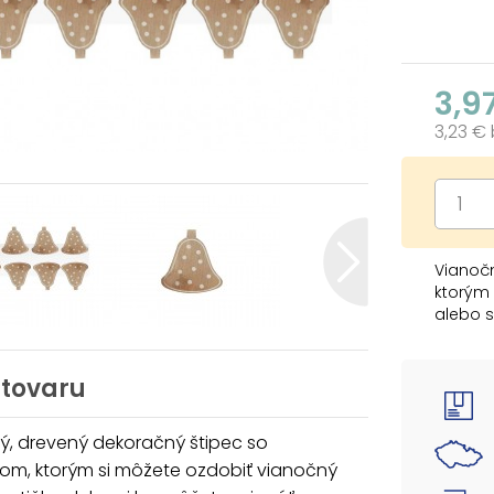
3,9
3,23 €
Vianoč
ktorým 
alebo s
ním int
BALENIE
 tovaru
- 10 ks
ý, drevený dekoračný štipec so
Uvedená
om, ktorým si môžete ozdobiť vianočný