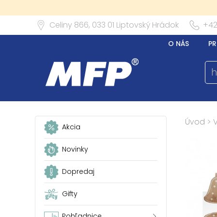
Celiny 866,
033 01
Liptovský Hrádok
+42
O NÁS
PR
Úvod
>
Akcia
Novinky
Dopredaj
Gifty
Pohľadnice