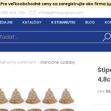
Pre veľkoobchodné ceny sa zaregistrujte ako firma
tu
1 910 454 755
infosk@mfppaper.com
EDAJNE
KATALÓGY
K STIAHNUTIU
BLOG
KO
Vianočný sortiment
>
Vianočné ozdoby
Šti
4,8
EAN:
85