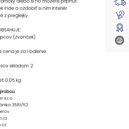
kartičky alebo si ho môžete pripnúť
k inde a ozdobiť si ním interiér.
 z preglejky.
OBSAHUJE:
štipcov (zvonček)
cena je za 1 balenie.
sov skladom: 2
: 0.05 kg
ýrobcu:
 s.r.o.
ánika 3581/52
řerov
p.cz
.cz