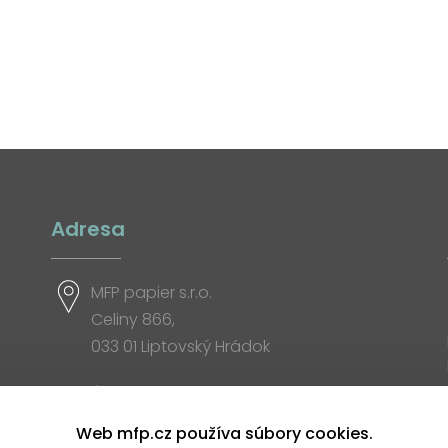
Adresa
MFP papier s.r.o.
Celiny 866,
033 01 Liptovský Hrádok
Otváracia doba
Web mfp.cz používa súbory cookies.