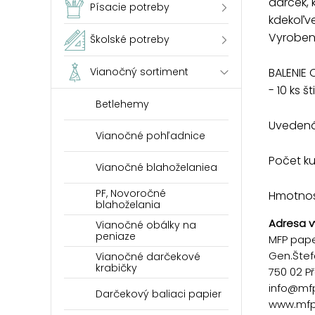
darček, 
Písacie potreby
kdekoľve
Vyrobené
Školské potreby
BALENIE 
Vianočný sortiment
- 10 ks 
Betlehemy
Uvedená 
Vianočné pohľadnice
Počet ku
Vianočné blahoželaniea
PF, Novoročné
Hmotnosť
blahoželania
Adresa v
Vianočné obálky na
peniaze
MFP paper
Gen.Štef
Vianočné darčekové
krabičky
750 02 P
info@mf
Darčekový baliaci papier
www.mfp