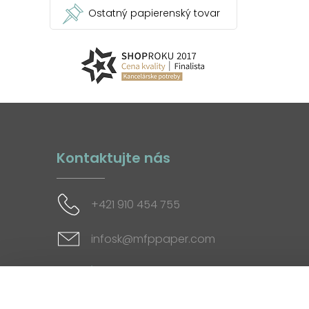
Ostatný papierenský tovar
Kontaktujte nás
+421 910 454 755
infosk@mfppaper.com
Sociálne siete