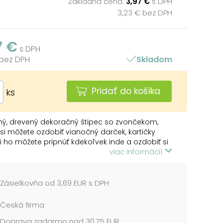
Základná cena:
3,97 €
s DPH
3,23 € bez DPH
7 €
s DPH
 bez DPH
Skladom
Pridať do košíka
ks
ný, drevený dekoračný štipec so zvončekom,
si môžete ozdobiť vianočný darček, kartičky
i ho môžete pripnúť kdekoľvek inde a ozdobiť si
eriér. Vyrobené z preglejky.
viac informácií
 OBSAHUJE:
 štipcov (zvonček)
Zásielkovňa od 3,69 EUR s DPH
 cena je za 1 balenie....
Česká firma
Doprava zadarmo nad 30,75 EUR