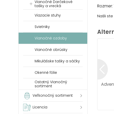
Vianočné Darčekové
Rozmer: 
tašky a vrecká
Viazacie stuhy
Našli st
Svietniky
Alter
Vianočné ozdoby
Vianočné obrúsky
Mikulášske tašky a sáčky
Okenné fólie
Ostatný Vianočný
Advent
sortiment
Veľkonočný sortiment
Licencia