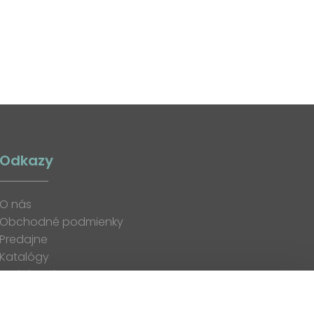
Odkazy
O nás
Obchodné podmienky
Predajne
Katalógy
K stiahnutiu
Blog
Kontakt