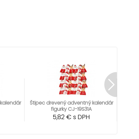
 kalendár
Štipec drevený adventný kalendár
Štipec
figurky CJ-19S31A
5,82 € s DPH