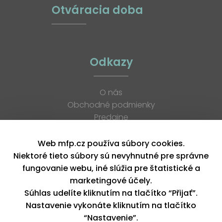
Otváracia doba
Odkazy
O nás
Obchodné podmienky
Predajne
Katalógy
K stiahnutiu
Web mfp.cz používa súbory cookies.
Blog
Niektoré tieto súbory sú nevyhnutné pre správne
Kontakt
fungovanie webu, iné slúžia pre štatistické a
Kariéra
marketingové účely.
XML feed
Súhlas udelíte kliknutím na tlačítko “Přijať”.
Nastavenie vykonáte kliknutím na tlačítko
“Nastavenie”.
Copyright © 2026, MFP paper s. r. o. | Všetky práva vyhradené