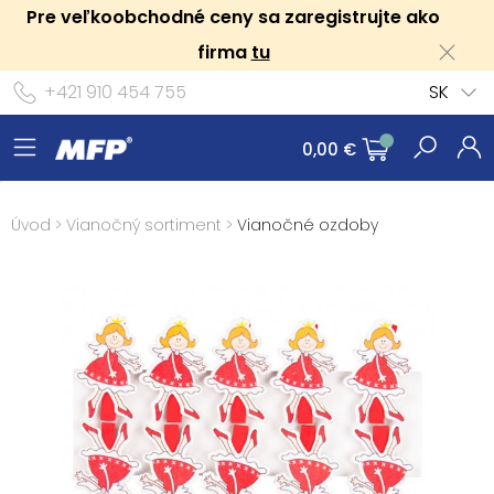
Pre veľkoobchodné ceny sa zaregistrujte ako
firma
tu
+421 910 454 755
SK
0,00 €
Úvod
>
Vianočný sortiment
>
Vianočné ozdoby