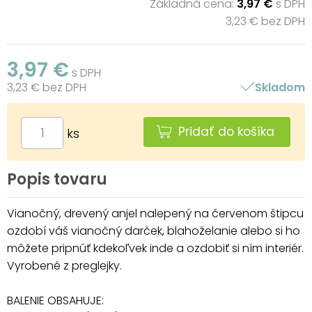
Základná cena:
3,97 €
s DPH
3,23 € bez DPH
3,97 €
s DPH
3,23 € bez DPH
Skladom
Pridať do košíka
ks
Popis tovaru
Vianočný, drevený anjel nalepený na červenom štipcu
ozdobí váš vianočný darček, blahoželanie alebo si ho
môžete pripnúť kdekoľvek inde a ozdobiť si ním interiér.
Vyrobené z preglejky.
BALENIE OBSAHUJE: