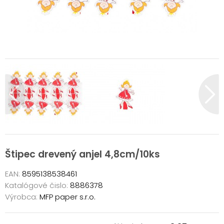
Štipec drevený anjel 4,8cm/10ks
EAN:
8595138538461
Katalógové čislo:
8886378
Výrobca:
MFP paper s.r.o.