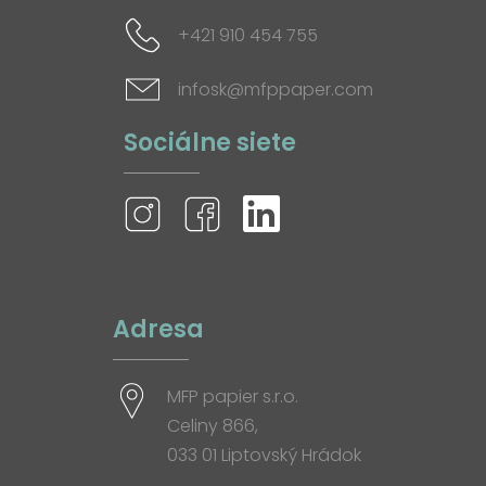
+421 910 454 755
infosk@mfppaper.com
Sociálne siete
Adresa
MFP papier s.r.o.
Celiny 866,
033 01 Liptovský Hrádok