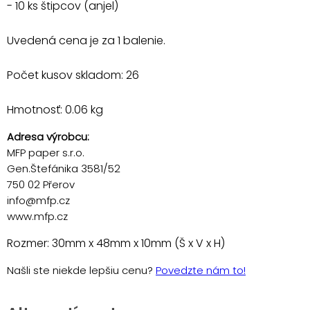
- 10 ks štipcov (anjel)
Uvedená cena je za 1 balenie.
Počet kusov skladom: 26
Hmotnosť: 0.06 kg
Adresa výrobcu:
MFP paper s.r.o.
Gen.Štefánika 3581/52
750 02 Přerov
info@mfp.cz
www.mfp.cz
Rozmer: 30mm x 48mm x 10mm (Š x V x H)
Našli ste niekde lepšiu cenu?
Povedzte nám to!