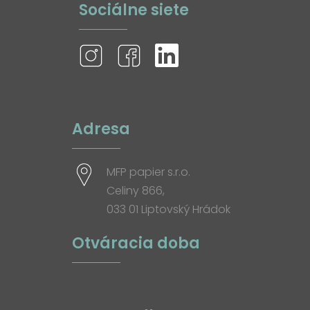
Sociálne siete
Adresa
MFP papier s.r.o.
Celiny 866,
033 01 Liptovský Hrádok
Otváracia doba