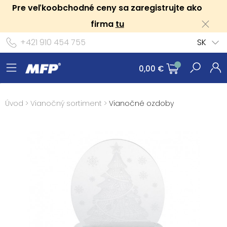
Pre veľkoobchodné ceny sa zaregistrujte ako
firma
tu
+421 910 454 755
SK
0,00 €
Úvod
>
Vianočný sortiment
>
Vianočné ozdoby