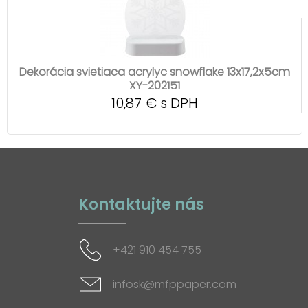
Dekorácia svietiaca acrylyc snowflake 13x17,2x5cm
XY-202151
10,87 € s DPH
Kontaktujte nás
+421 910 454 755
infosk@mfppaper.com