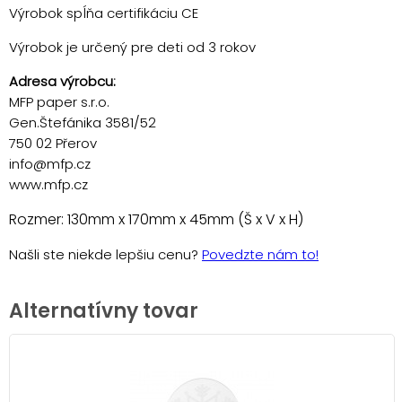
Výrobok spĺňa certifikáciu CE
Výrobok je určený pre deti od 3 rokov
Adresa výrobcu:
MFP paper s.r.o.
Gen.Štefánika 3581/52
750 02 Přerov
info@mfp.cz
www.mfp.cz
Rozmer: 130mm x 170mm x 45mm (Š x V x H)
Našli ste niekde lepšiu cenu?
Povedzte nám to!
Alternatívny tovar