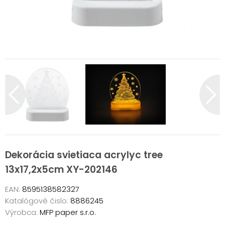
Dekorácia svietiaca acrylyc tree
13x17,2x5cm XY-202146
EAN:
8595138582327
Katalógové čislo:
8886245
Výrobca:
MFP paper s.r.o.