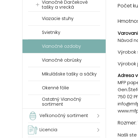
Vianočné Darčekové
Počet ku
tašky a vrecká
Viazacie stuhy
Hmotnosť
Svietniky
Varovani
Návod na
Vianočné ozdoby
Výrobok s
Vianočné obrúsky
Výrobok 
Mikulášske tašky a sáčky
Adresa v
MFP paper
Okenné fólie
Gen.Štef
750 02 P
Ostatný Vianočný
info@mf
sortiment
www.mfp
Veľkonočný sortiment
Rozmer: 
Licencia
Našli st