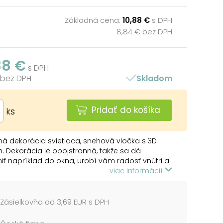
Základná cena:
10,88 €
s DPH
8,84 € bez DPH
88 €
s DPH
 bez DPH
Skladom
Pridať do košíka
ks
á dekorácia svietiaca, snehová vločka s 3D
. Dekorácia je obojstranná, takže sa dá
iť napríklad do okna, urobí vám radosť vnútri aj
viac informácií
ie: 3 x batérie AAA (nie sú súčasťou balenia)
prostredníctvom kábla s konektorom micro usb
Zásielkovňa od 3,69 EUR s DPH
 priloženého kábla 25 cm.