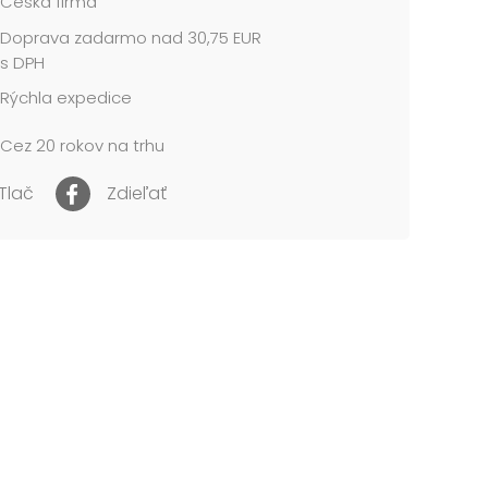
Česká firma
ie tohto typu možno navzájom prepojiť (max. 3
Doprava zadarmo nad 30,75 EUR
stredníctvom kábla usb.
s DPH
nie LED svieti v príjemných teplých tónoch a
Rýchla expedice
je tak pocit vianočnej pohody.
Cez 20 rokov na trhu
cena je za 1 ks....
Tlač
Zdieľať