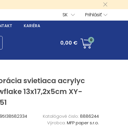
SK
Prihlásiť
NTAKT
KARIÉRA
0
0,00 €
rácia svietiaca acrylyc
wflake 13x17,2x5cm XY-
51
95138582334
Katalógové čislo:
8886244
Výrobca:
MFP paper s.r.o.