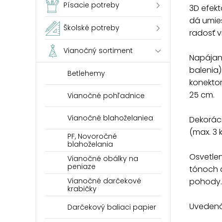
Písacie potreby
3D efekt
dá umies
Školské potreby
radosť v
Vianočný sortiment
Napájani
balenia)
Betlehemy
konektor
25 cm.
Vianočné pohľadnice
Vianočné blahoželaniea
Dekorác
(max. 3 
PF, Novoročné
blahoželania
Osvetlen
Vianočné obálky na
peniaze
tónoch 
pohody.
Vianočné darčekové
krabičky
Uvedená 
Darčekový baliaci papier