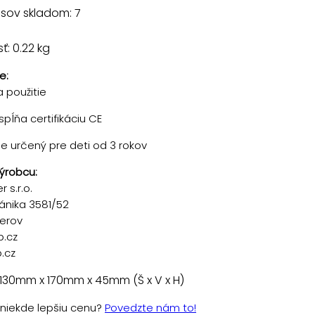
sov skladom: 7
: 0.22 kg
e:
 použitie
pĺňa certifikáciu CE
je určený pre deti od 3 rokov
ýrobcu:
 s.r.o.
ánika 3581/52
řerov
p.cz
.cz
130mm x 170mm x 45mm (Š x V x H)
e niekde lepšiu cenu?
Povedzte nám to!