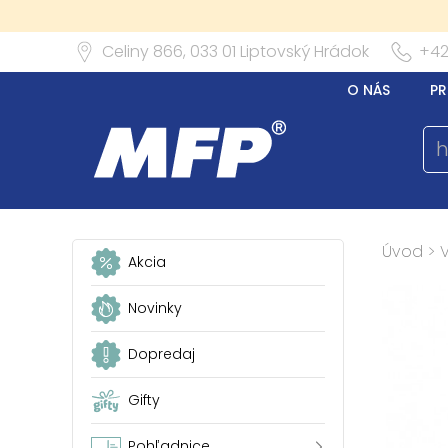
Celiny 866,
033 01
Liptovský Hrádok
+42
O NÁS
PR
Úvod
>
Akcia
Novinky
Dopredaj
Gifty
Pohľadnice