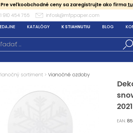
Pre veľkoobchodné ceny sa zaregistrujte ako firma
tu
1 910 454 755
infosk@mfppaper.com
EDAJNE
KATALÓGY
K STIAHNUTIU
BLOG
KO
Vianočný sortiment
>
Vianočné ozdoby
Deko
sno
2021
EAN:
85