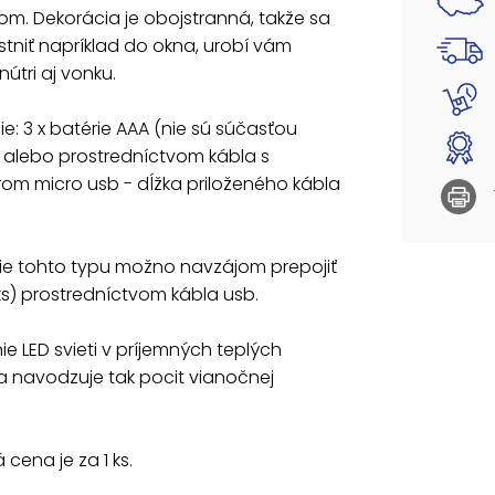
om. Dekorácia je obojstranná, takže sa
Dekorác
ks) pro
tniť napríklad do okna, urobí vám
nútri aj vonku.
Osvetle
navodzu
e: 3 x batérie AAA (nie sú súčasťou
Uvedená 
 alebo prostredníctvom kábla s
om micro usb - dĺžka priloženého kábla
ie tohto typu možno navzájom prepojiť
ks) prostredníctvom kábla usb.
ie LED svieti v príjemných teplých
a navodzuje tak pocit vianočnej
cena je za 1 ks.