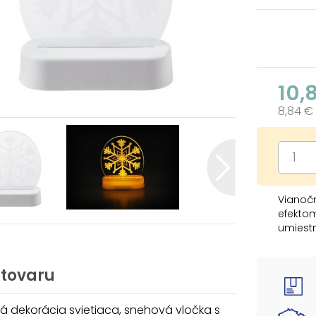
10,
8,84 €
Vianočn
efektom
umiestn
vonku.
Napájan
 tovaru
alebo 
- dĺžka
 dekorácia svietiaca, snehová vločka s