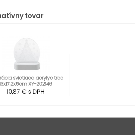
natívny tovar
ácia svietiaca acrylyc tree
13x17,2x5cm XY-202146
10,87 € s DPH