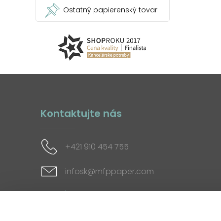
Ostatný papierenský tovar
Kontaktujte nás
+421 910 454 755
infosk@mfppaper.com
Sociálne siete