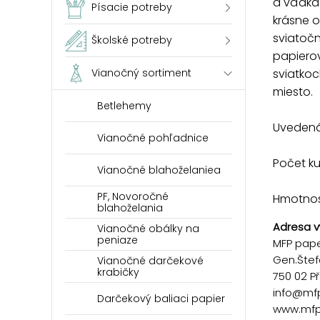
a vďaka
Písacie potreby
krásne 
sviatočn
Školské potreby
papierov
sviatkoc
Vianočný sortiment
miesto.
Betlehemy
Uvedená 
Vianočné pohľadnice
Počet k
Vianočné blahoželaniea
PF, Novoročné
Hmotnosť
blahoželania
Adresa v
Vianočné obálky na
peniaze
MFP paper
Gen.Štef
Vianočné darčekové
krabičky
750 02 P
info@mf
Darčekový baliaci papier
www.mfp