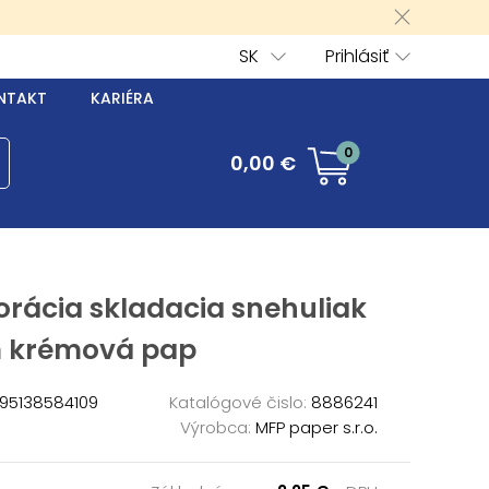
SK
Prihlásiť
NTAKT
KARIÉRA
0
0,00 €
rácia skladacia snehuliak
 krémová pap
95138584109
Katalógové čislo:
8886241
Výrobca:
MFP paper s.r.o.