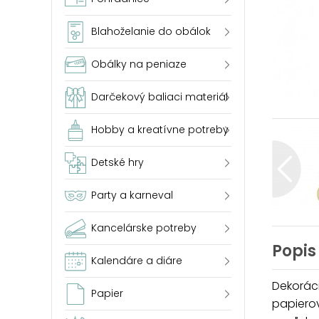
Blahoželanie do obálok
Obálky na peniaze
Darčekový baliaci materiál
Hobby a kreatívne potreby
Detské hry
Party a karneval
Kancelárske potreby
Popis
Kalendáre a diáre
Dekoráci
Papier
papierov