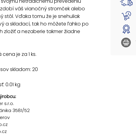
 svojmu netradičnému prevedeniu
ozdobí váš vianočný stromček alebo
ý stôl. Vďaka tomu že je snehuliak
ý a skladací, tak ho môžete ľahko po
h zložiť a nezaberie takmer žiadne
cena je za 1 ks.
usov skladom: 20
: 0.01 kg
ýrobcu:
 s.r.o.
ánika 3581/52
řerov
p.cz
.cz