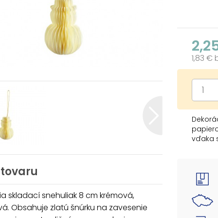
2,2
1,83 €
Dekorác
papiero
vďaka 
ozdobí 
Vďaka t
ho môže
 tovaru
takmer 
a skladací snehuliak 8 cm krémová,
Uvedená 
á. Obsahuje zlatú šnúrku na zavesenie