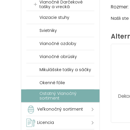
Vianočné Darčekové
Rozmer:
tašky a vrecká
Viazacie stuhy
Našli st
Svietniky
Alter
Vianočné ozdoby
Vianočné obrúsky
Mikulášske tašky a sáčky
Okenné fólie
Ostatný Vianočný
Deko
sortiment
Veľkonočný sortiment
Licencia