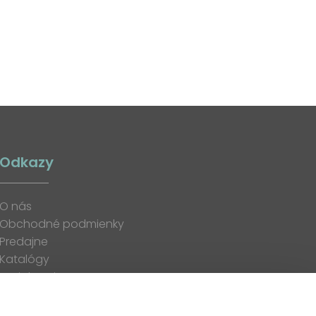
Odkazy
O nás
Obchodné podmienky
Predajne
Katalógy
K stiahnutiu
Blog
Kontakt