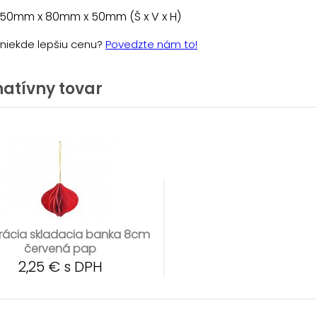
 50mm x 80mm x 50mm (Š x V x H)
e niekde lepšiu cenu?
Povedzte nám to!
natívny tovar
rácia skladacia banka 8cm
červená pap
2,25 € s DPH