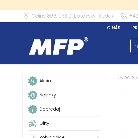
Celiny 866,
033 01
Liptovský Hrádok
+42
O NÁS
PR
Úvod
>
Akcia
Novinky
Dopredaj
Gifty
Pohľadnice