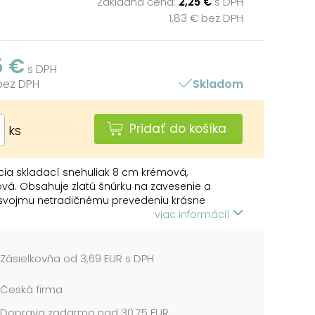
Základná cena:
2,25 €
s DPH
1,83 € bez DPH
5 €
s DPH
 bez DPH
Skladom
Pridať do košíka
ks
ia skladací snehuliak 8 cm krémová,
vá. Obsahuje zlatú šnúrku na zavesenie a
svojmu netradičnému prevedeniu krásne
váš vianočný stromček alebo sviatočný stôl.
viac informácií
omu že je snehuliak papierový a skladací, tak
te ľahko po sviatkoch zložiť a nezaberie
žiadne miesto.
Zásielkovňa od 3,69 EUR s DPH
cena je za 1 ks....
Česká firma
Doprava zadarmo nad 30,75 EUR