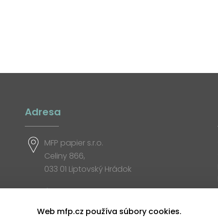
Adresa
MFP papier s.r.o.
Celiny 866,
033 01 Liptovský Hrádok
Otváracia doba
Web mfp.cz používa súbory cookies.