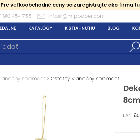
Pre veľkoobchodné ceny sa zaregistrujte ako firma
tu
1 910 454 755
infosk@mfppaper.com
EDAJNE
KATALÓGY
K STIAHNUTIU
BLOG
KO
Vianočný sortiment
>
Ostatný Vianočný sortiment
Deko
8cm
EAN:
85