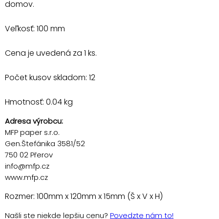
domov.
Veľkosť: 100 mm
Cena je uvedená za 1 ks.
Počet kusov skladom: 12
Hmotnosť: 0.04 kg
Adresa výrobcu:
MFP paper s.r.o.
Gen.Štefánika 3581/52
750 02 Přerov
info@mfp.cz
www.mfp.cz
Rozmer: 100mm x 120mm x 15mm (Š x V x H)
Našli ste niekde lepšiu cenu?
Povedzte nám to!