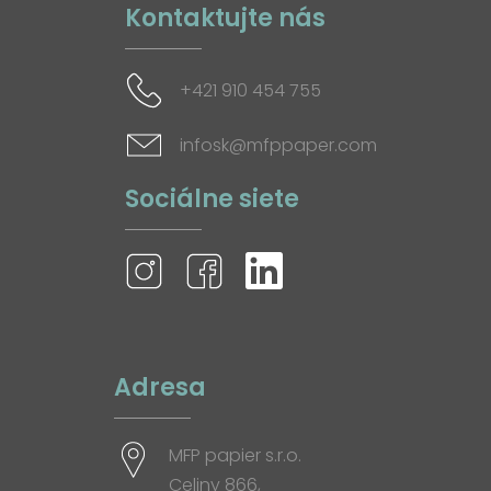
Kontaktujte nás
+421 910 454 755
infosk@mfppaper.com
Sociálne siete
Adresa
MFP papier s.r.o.
Celiny 866,