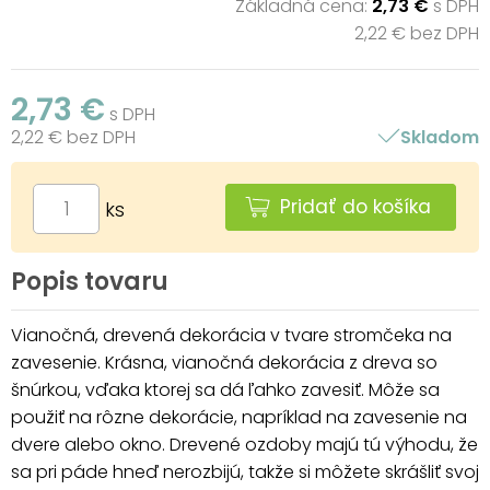
Základná cena:
2,73 €
s DPH
2,22 € bez DPH
2,73 €
s DPH
2,22 € bez DPH
Skladom
Pridať do košíka
ks
Popis tovaru
Vianočná, drevená dekorácia v tvare stromčeka na
zavesenie. Krásna, vianočná dekorácia z dreva so
šnúrkou, vďaka ktorej sa dá ľahko zavesiť. Môže sa
použiť na rôzne dekorácie, napríklad na zavesenie na
dvere alebo okno. Drevené ozdoby majú tú výhodu, že
sa pri páde hneď nerozbijú, takže si môžete skrášliť svoj