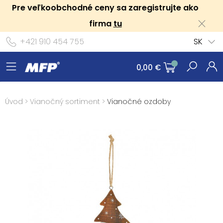
Pre veľkoobchodné ceny sa zaregistrujte ako
firma
tu
+421 910 454 755
SK
0,00 €
Úvod
>
Vianočný sortiment
>
Vianočné ozdoby