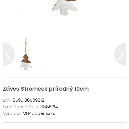
Záves Stromček prírodný 10cm
EAN:
8595138509812
Katalógové čislo:
8886164
Výrobca:
MFP paper s.r.o.