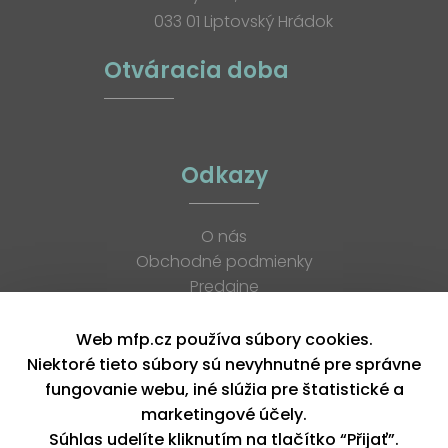
033 01 Liptovský Hrádok
Otváracia doba
Odkazy
O nás
Obchodné podmienky
Predajne
Katalógy
K stiahnutiu
Web mfp.cz používa súbory cookies.
Blog
Niektoré tieto súbory sú nevyhnutné pre správne
Kontakt
fungovanie webu, iné slúžia pre štatistické a
Kariéra
marketingové účely.
XML feed
Súhlas udelíte kliknutím na tlačítko “Přijať”.