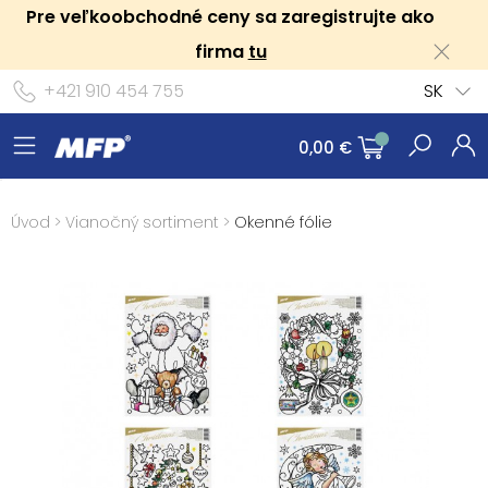
Pre veľkoobchodné ceny sa zaregistrujte ako
firma
tu
+421 910 454 755
SK
0,00 €
Úvod
>
Vianočný sortiment
>
Okenné fólie