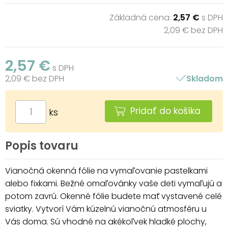
Základná cena:
2,57 €
s DPH
2,09 € bez DPH
2,57 €
s DPH
2,09 € bez DPH
Skladom
Pridať do košíka
ks
Popis tovaru
Vianočná okenná fólie na vymaľovanie pastelkami
alebo fixkami. Bežné omaľovánky vaše deti vymaľujú a
potom zavrú. Okenné fólie budete mať vystavené celé
sviatky. Vytvorí Vám kúzelnú vianočnú atmosféru u
Vás doma. Sú vhodné na akékoľvek hladké plochy,