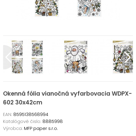
Okenná fólia vianočná vyfarbovacia WDPX-
602 30x42cm
EAN:
8595138568994
Katalógové čislo:
8885998
Výrobca:
MFP paper s.r.o.