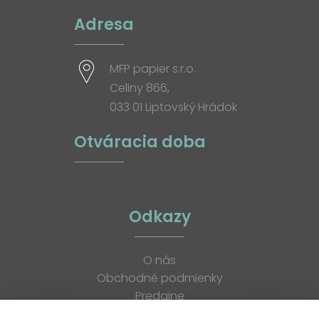
Adresa
MFP papier s.r.o.
Celiny 866,
033 01 Liptovský Hrádok
Otváracia doba
Odkazy
O nás
Obchodné podmienky
Predajne
Katalógy