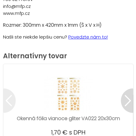
info@mfp.cz
www.mfp.cz
Rozmer: 300mm x 420mm x 1mm (Š x V x H)
Našli ste niekde lepšiu cenu?
Povedzte nám to!
Alternatívny tovar
Okenná fólia vianoce gliter VA022 20x30cm
1,70 € s DPH