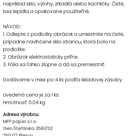
napríklad sklo, výlohy, zrkadlá alebo kachličky. Čisté,
bez lepidla a opakovane použiteľné.
NÁVOD:
1. Odlepte z podložky obrázok a umiestnite na čisté,
prípadne navlhčené sklo stranou, ktorá bola na
podložke.
2. Obrázok elektrostaticky priľne.
3. Fólia sa ľahko zlúpne a dá sa premiestniť.
Dodávame v mixe po 4 ks podľa skladovej zásoby.
Uvedená cena je za 1 ks.
Hmotnosť: 0.04 kg
Adresa výrobcu:
MFP paper s.r.o.
Gen.Štefánika 3581/52
750 02 Přerov