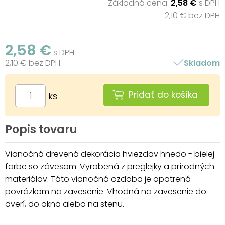
Základná cena:
2,58 €
s DPH
2,10 € bez DPH
2,58 €
s DPH
2,10 € bez DPH
Skladom
Pridať do košíka
ks
Popis tovaru
Vianočná drevená dekorácia hviezdav hnedo - bielej
farbe so závesom. Vyrobená z preglejky a prírodných
materiálov. Táto vianočná ozdoba je opatrená
povrázkom na zavesenie. Vhodná na zavesenie do
dverí, do okna alebo na stenu.