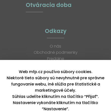
Otváracia doba
Odkazy
O nás
Obchodné podmienky
Predajne
Katalógy
K stiahnutiu
Web mfp.cz používa súbory cookies.
Blog
Niektoré tieto súbory sú nevyhnutné pre správne
Kontakt
fungovanie webu, iné slúžia pre štatistické a
Kariéra
marketingové účely.
XML feed
Súhlas udelíte kliknutím na tlačítko “Přijať”.
Nastavenie vykonáte kliknutím na tlačítko
“Nastavenie”.
Copyright © 2026, MFP paper s. r. o. | Všetky práva vyhradené