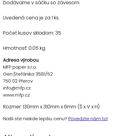
Dodávame v sáčku so závesom.
Uvedená cena je za 1 ks.
Počet kusov skladom: 35
Hmotnosť: 0.05 kg
Adresa výrobcu:
MFP paper s.r.o.
Gen.Štefánika 3581/52
750 02 Přerov
info@mfp.cz
www.mfp.cz
Rozmer: 130mm x 310mm x 6mm (Š x V x H)
Našli ste niekde lepšiu cenu?
Povedzte nám to!