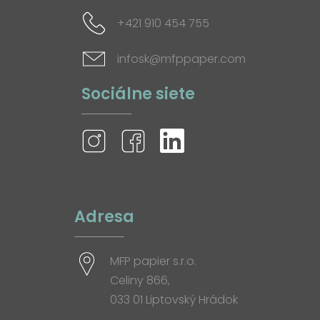
+421 910 454 755
infosk@mfppaper.com
Sociálne siete
Adresa
MFP papier s.r.o.
Celiny 866,
033 01 Liptovský Hrádok