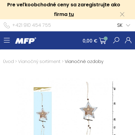
Pre veľkoobchodné ceny sa zaregistrujte ako
firma
tu
+421 910 454 755
SK
0,00 €
Úvod
>
Vianočný sortiment
>
Vianočné ozdoby