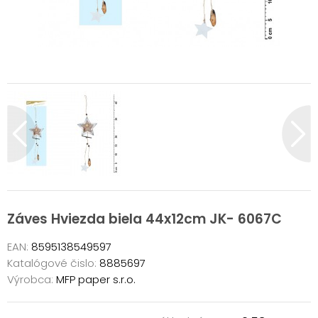
Záves Hviezda biela 44x12cm JK- 6067C
EAN:
8595138549597
Katalógové čislo:
8885697
Výrobca:
MFP paper s.r.o.