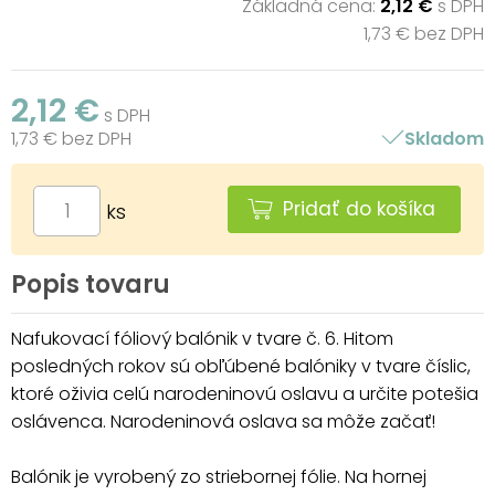
Základná cena:
2,12 €
s DPH
1,73 € bez DPH
2,12 €
s DPH
1,73 € bez DPH
Skladom
Pridať do košíka
ks
Popis tovaru
Nafukovací fóliový balónik v tvare č. 6. Hitom
posledných rokov sú obľúbené balóniky v tvare číslic,
ktoré oživia celú narodeninovú oslavu a určite potešia
oslávenca. Narodeninová oslava sa môže začať!
Balónik je vyrobený zo striebornej fólie. Na hornej