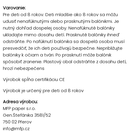
Varovanie:
Pre deti od 8 rokov. Deti mladšie ako 8 rokov sa môžu
udusiť nenafúknutými alebo prasknutými balónikmi. Je
nutný dohľad dospelej osoby. Nenafúknuté balóniky
ukladajte mimo dosahu detí. Prasknuté balóniky ihneď
odstráňte. Po nafúknutí balónika sa dospelá osoba musí
presvedčiť, že ich deti používajú bezpečne. Nepribližujte
balóniky k očiam a tvári. Po prasknutí môže balónik
spôsobiť zranenie. Plastový obal odstráňte z dosahu detí,
hrozí nebezpečens
Výrobok spĺňa certifikáciu CE
Výrobok je určený pre deti od 8 rokov
Adresa výrobcu:
MFP paper s.r.o.
Gen.Štefánika 3581/52
750 02 Přerov
info@mfp.cz