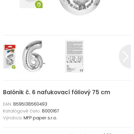
Balónik č. 6 nafukovací fóliový 75 cm
EAN:
8595138560493
Katalógové čislo:
8000167
Výrobca:
MFP paper s.r.o.