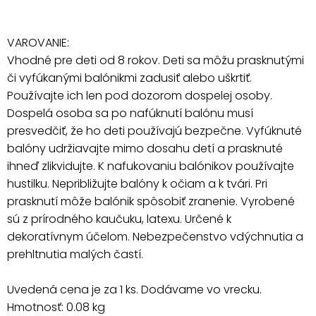
VAROVANIE:
Vhodné pre deti od 8 rokov. Deti sa môžu prasknutými
či vyfúkanými balónikmi zadusiť alebo uškrtiť.
Používajte ich len pod dozorom dospelej osoby.
Dospelá osoba sa po nafúknutí balónu musí
presvedčiť, že ho deti používajú bezpečne. Vyfúknuté
balóny udržiavajte mimo dosahu detí a prasknuté
ihneď zlikvidujte. K nafukovaniu balónikov používajte
hustilku. Nepribližujte balóny k očiam a k tvári. Pri
prasknutí môže balónik spôsobiť zranenie. Vyrobené
sú z prírodného kaučuku, latexu. Určené k
dekoratívnym účelom. Nebezpečenstvo vdýchnutia a
prehltnutia malých častí.
Uvedená cena je za 1 ks. Dodávame vo vrecku.
Hmotnosť: 0.08 kg