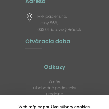
Adresa
MFP papier s.r.o.
Celiny 866,
033 01 Liptovský Hrádok
Otváracia doba
Odkazy
O nás
Obchodné podmienky
Predajne
Katalógy
K stiahnutiu
Web mfp.cz používa súbory cookies.