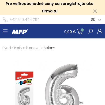
Pre veľkoobchodné ceny sa zaregistrujte ako
firma
tu
+421 910 454 755
SK
0,00 €
Úvod
>
Party a karneval
>
Balóny