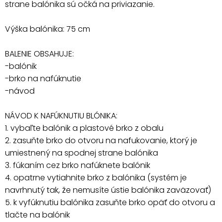
strane balónika sú očká na priviazanie.
Výška balónika: 75 cm
BALENIE OBSAHUJE:
-balónik
-brko na nafúknutie
-návod
NÁVOD K NAFÚKNUTIU BLÓNIKA:
1. vybaľte balónik a plastové brko z obalu
2. zasuňte brko do otvoru na nafukovanie, ktorý je
umiestnený na spodnej strane balónika
3. fúkaním cez brko nafúknete balónik
4. opatrne vytiahnite brko z balónika (systém je
navrhnutý tak, že nemusíte ústie balónika zaväzovať)
5. k vyfúknutiu balónika zasuňte brko opäť do otvoru a
tlačte na balónik