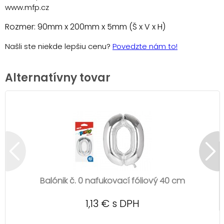
www.mfp.cz
Rozmer: 90mm x 200mm x 5mm (Š x V x H)
Našli ste niekde lepšiu cenu?
Povedzte nám to!
Alternatívny tovar
Balónik č. 0 nafukovací fóliový 40 cm
1,13 € s DPH