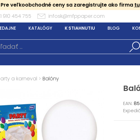
Pre veľkoobchodné ceny sa zaregistrujte ako firma
tu
1 910 454 755
infosk@mfppaper.com
EDAJNE
KATALÓGY
K STIAHNUTIU
BLOG
KO
arty a karneval
>
Balóny
Bal
EAN:
85
Expedič