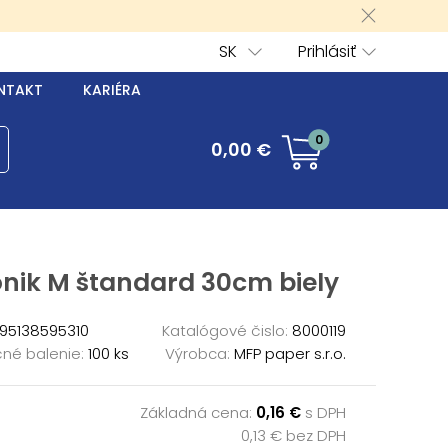
SK
Prihlásiť
NTAKT
KARIÉRA
0
0,00 €
ónik M štandard 30cm biely
95138595310
Katalógové čislo:
8000119
né balenie:
100 ks
Výrobca:
MFP paper s.r.o.
Základná cena:
0,16 €
s DPH
0,13 € bez DPH