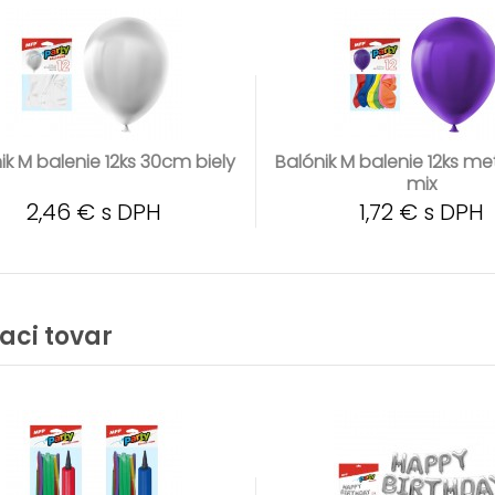
ik M balenie 12ks 30cm biely
Balónik M balenie 12ks m
mix
2,46 € s DPH
1,72 € s DPH
iaci tovar