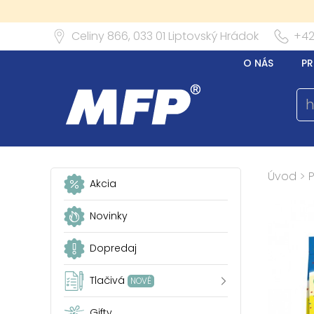
Celiny 866,
033 01
Liptovský Hrádok
+42
O NÁS
PR
Úvod
>
P
Akcia
Novinky
Dopredaj
Tlačivá
NOVÉ
Gifty