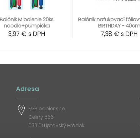
Balónik M balenie 20ks
Balónik nafukovací fólio
noodle+pumpička
BIRTHDAY - 40c
3,97 € s DPH
7,38 € s DPH
Adresa
MFP papier s.r.o.
Celiny 866,
033 01 Liptovský Hrádok