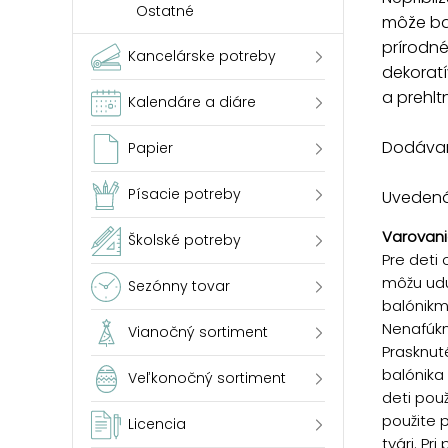
Ostatné
môže bal
prírodné
Kancelárske potreby
dekorat
a prehlt
Kalendáre a diáre
Dodávam
Papier
Písacie potreby
Uvedená 
Varovani
Školské potreby
Pre deti 
môžu udu
Sezónny tovar
balónikm
Nenafúkn
Vianočný sortiment
Prasknut
balónika
Veľkonočný sortiment
deti pou
použite 
Licencia
tvári. Pr