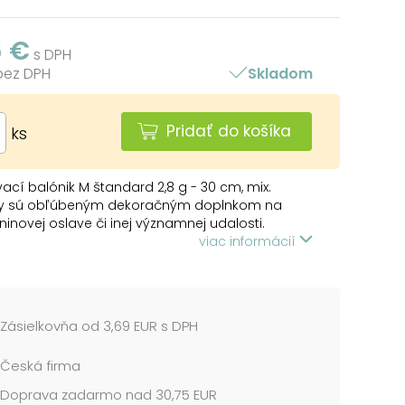
6 €
s DPH
 bez DPH
Skladom
Pridať do košíka
ks
ací balónik M štandard 2,8 g - 30 cm, mix.
ky sú obľúbeným dekoračným doplnkom na
inovej oslave či inej významnej udalosti.
acie balóniky nesmú chýbať na žiadnej oslave,
viac informácií
tú pravú atmosféru do celej miestnosti a
ninová párty môže začať!
 OBSAHUJE:
Zásielkovňa od 3,69 EUR s DPH
s bielych balónikov
Česká firma
NIE:
pre deti od 8 rokov. Deti sa môžu prasknutými
Doprava zadarmo nad 30,75 EUR
knutými balónikmi zadusiť alebo uškrtiť.