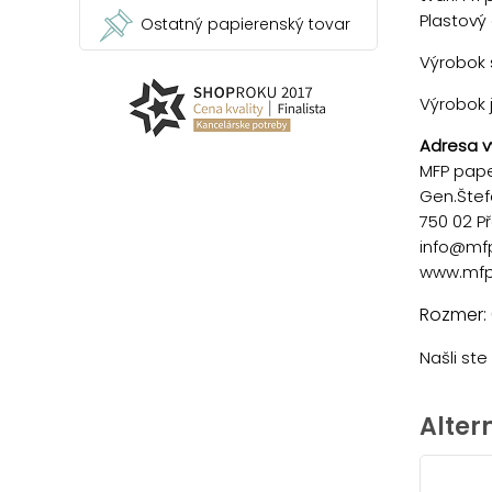
Plastový
Ostatný papierenský tovar
Výrobok s
Výrobok 
Adresa v
MFP paper
Gen.Štef
750 02 P
info@mf
www.mfp
Rozmer:
Našli st
Alter