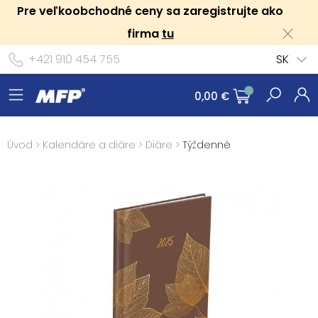
Pre veľkoobchodné ceny sa zaregistrujte ako
firma
tu
+421 910 454 755
SK
0,00 €
Úvod
>
Kalendáre a diáre
>
Diáre
>
Týždenné