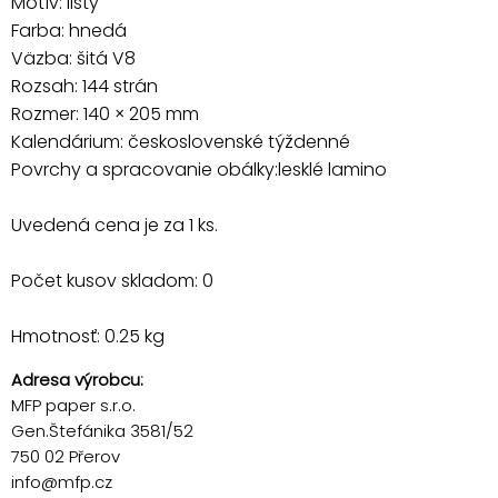
Motív: listy
Farba: hnedá
Väzba: šitá V8
Rozsah: 144 strán
Rozmer: 140 × 205 mm
Kalendárium: československé týždenné
Povrchy a spracovanie obálky:lesklé lamino
Uvedená cena je za 1 ks.
Počet kusov skladom: 0
Hmotnosť: 0.25 kg
Adresa výrobcu:
MFP paper s.r.o.
Gen.Štefánika 3581/52
750 02 Přerov
info@mfp.cz