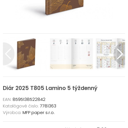
Diár 2025 T805 Lamino 5 týždenný
EAN:
8595138522842
Katalógové čislo:
7781363
Výrobca:
MFP paper s.r.o.