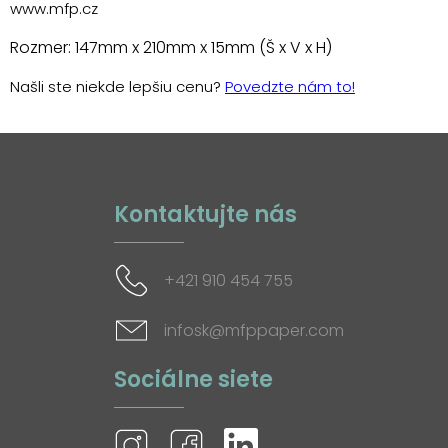
www.mfp.cz
Rozmer: 147mm x 210mm x 15mm (Š x V x H)
Našli ste niekde lepšiu cenu?
Povedzte nám to!
Kontaktujte nás
+421 910 454 755
infosk@mfppaper.com
Sociálne siete