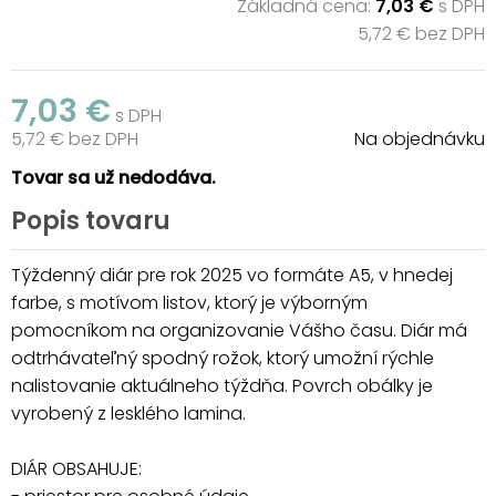
Základná cena:
7,03 €
s DPH
5,72 € bez DPH
7,03 €
s DPH
5,72 € bez DPH
Na objednávku
Tovar sa už nedodáva.
Popis tovaru
Týždenný diár pre rok 2025 vo formáte A5, v hnedej
farbe, s motívom listov, ktorý je výborným
pomocníkom na organizovanie Vášho času. Diár má
odtrhávateľný spodný rožok, ktorý umožní rýchle
nalistovanie aktuálneho týždňa. Povrch obálky je
vyrobený z lesklého lamina.
DIÁR OBSAHUJE: