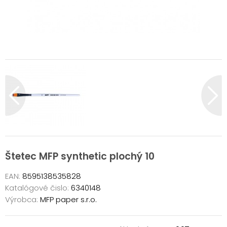
Štetec MFP synthetic plochý 10
EAN:
8595138535828
Katalógové čislo:
6340148
Výrobca:
MFP paper s.r.o.