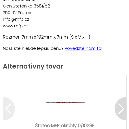
Gen.Štefánika 3581/52
750 02 Přerov
info@mfp.cz
www.mfp.cz
Rozmer: 7mm x 192mm x 7mm (Š x V x H)
Našli ste niekde lepšiu cenu?
Povedzte nám to!
Alternatívny tovar
Štetec MFP okrúhly 0/1028F