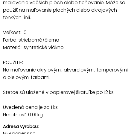
maľovanie väčších plôch alebo tieňovanie. Môže sa
použiť na maľovanie plochých alebo okrajových
tenkých línií.
Veľkosť: 10
Farba: strieborná/čierna
Materiál: syntetické vlákno
POUŽITIE:
Na maľovanie akrylovými, akvarelovými, temperovými
a olejovými farbami.
Štetce sú uložené v papierovej škatuľke po 12 ks.
Uvedená cena je za 1 ks.
Hmotnosť: 0.01 kg
Adresa výrobcu:
MFP paper s.r.o.