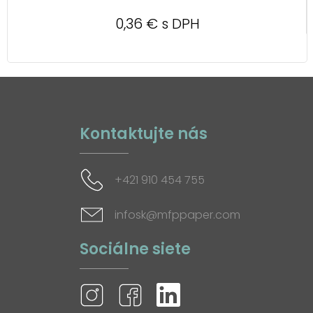
0,36 € s DPH
Kontaktujte nás
+421 910 454 755
infosk@mfppaper.com
Sociálne siete