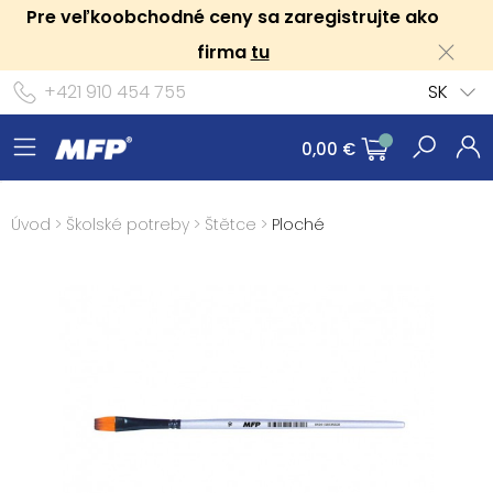
Pre veľkoobchodné ceny sa zaregistrujte ako
firma
tu
+421 910 454 755
SK
0,00 €
Úvod
>
Školské potreby
>
Štětce
>
Ploché