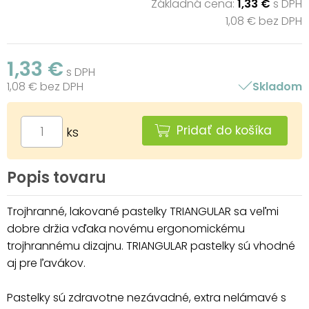
Základná cena:
1,33 €
s DPH
1,08 € bez DPH
1,33 €
s DPH
1,08 € bez DPH
Skladom
Pridať do košíka
ks
Popis tovaru
Trojhranné, lakované pastelky TRIANGULAR sa veľmi
dobre držia vďaka novému ergonomickému
trojhrannému dizajnu. TRIANGULAR pastelky sú vhodné
aj pre ľavákov.
Pastelky sú zdravotne nezávadné, extra nelámavé s