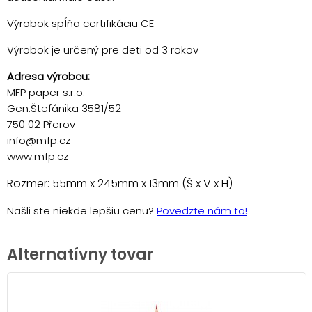
Výrobok spĺňa certifikáciu CE
Výrobok je určený pre deti od 3 rokov
Adresa výrobcu:
MFP paper s.r.o.
Gen.Štefánika 3581/52
750 02 Přerov
info@mfp.cz
www.mfp.cz
Rozmer: 55mm x 245mm x 13mm (Š x V x H)
Našli ste niekde lepšiu cenu?
Povedzte nám to!
Alternatívny tovar