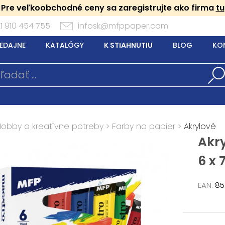
Pre veľkoobchodné ceny sa zaregistrujte ako firma
tu
1 910 454 755
infosk@mfppaper.com
EDAJNE
KATALÓGY
K STIAHNUTIU
BLOG
KO
Hobby a kreatívne potreby
>
Farby na papier
>
Akrylové
Akry
6 x 
EAN:
85