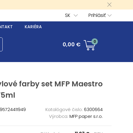
SK
Prihlásiť
NTAKT
KARIÉRA
0
0,00 €
lové farby set MFP Maestro
75ml
95724411949
Katalógové čislo:
6300664
Výrobca:
MFP paper s.r.o.