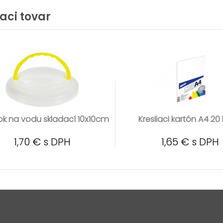
iaci tovar
ok na vodu skladací 10x10cm
Kresliaci kartón A4 20 
1,70 € s DPH
1,65 € s DPH