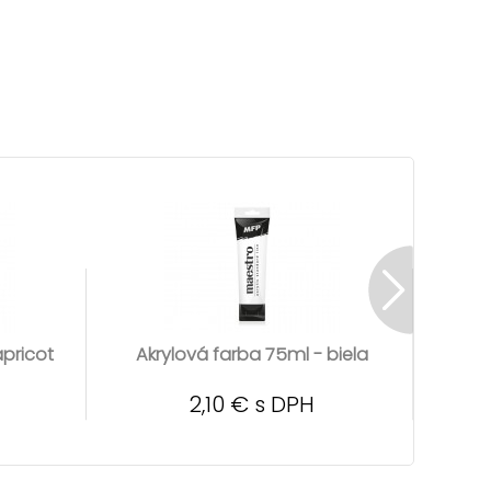
apricot
Akrylová farba 75ml - biela
Akr
2,10 € s DPH