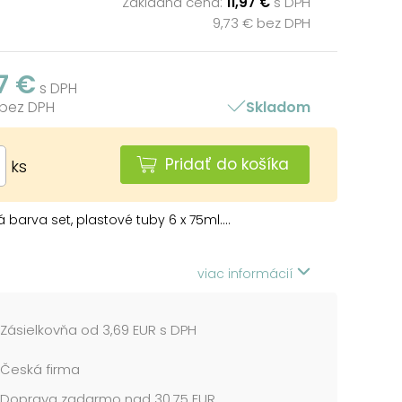
Základná cena:
11,97 €
s DPH
9,73 € bez DPH
7 €
s DPH
 bez DPH
Skladom
Pridať do košíka
ks
á barva set, plastové tuby 6 x 75ml....
viac informácií
Zásielkovňa od 3,69 EUR s DPH
Česká firma
Doprava zadarmo nad 30,75 EUR