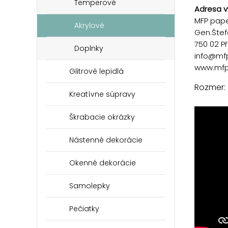
Temperové
Adresa v
MFP paper
Akrylové
Gen.Štef
750 02 P
Doplnky
info@mf
www.mfp
Glitrové lepidlá
Rozmer:
Kreatívne súpravy
Škrabacie okrázky
Nástenné dekorácie
Okenné dekorácie
Samolepky
Pečiatky