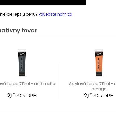
e niekde lepšiu cenu?
Povedzte nám to!
natívny tovar
ová farba 75ml - anthracite
Akrylová farba 75ml - 
orange
2,10 € s DPH
2,10 € s DPH