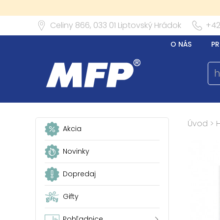
Celiny 866,
033 01
Liptovský Hrádok
+42
O NÁS
PR
Úvod
>
Akcia
Novinky
Dopredaj
Gifty
Pohľadnice