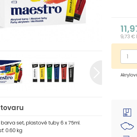
11,9
9,73 €
Akrylov
 tovaru
 barva set, plastové tuby 6 x 75ml.
: 0.60 kg