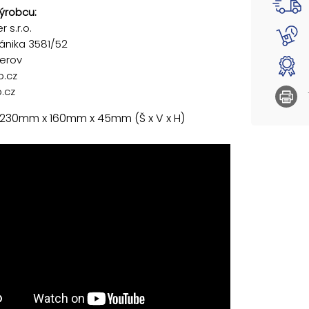
ýrobcu:
 s.r.o.
ánika 3581/52
řerov
p.cz
.cz
 230mm x 160mm x 45mm (Š x V x H)