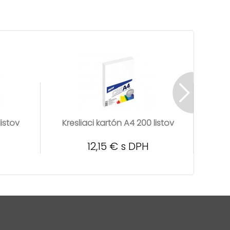
listov
Kresliaci kartón A4 200 listov
Kresl
12,15 € s DPH