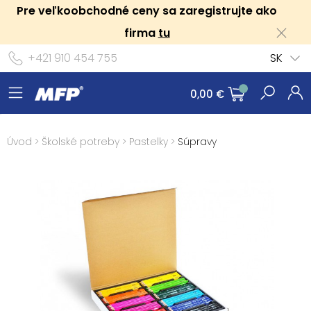
Pre veľkoobchodné ceny sa zaregistrujte ako
firma
tu
+421 910 454 755
SK
0,00 €
Úvod
>
Školské potreby
>
Pastelky
>
Súpravy