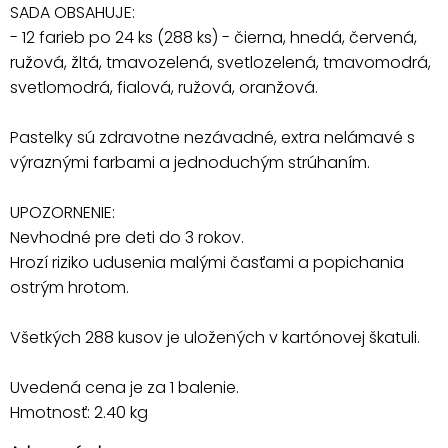
SADA OBSAHUJE:
- 12 farieb po 24 ks (288 ks) - čierna, hnedá, červená,
ružová, žltá, tmavozelená, svetlozelená, tmavomodrá,
svetlomodrá, fialová, ružová, oranžová.
Pastelky sú zdravotne nezávadné, extra nelámavé s
výraznými farbami a jednoduchým strúhaním.
UPOZORNENIE:
Nevhodné pre deti do 3 rokov.
Hrozí riziko udusenia malými časťami a popichania
ostrým hrotom.
Všetkých 288 kusov je uložených v kartónovej škatuli.
Uvedená cena je za 1 balenie.
Hmotnosť: 2.40 kg