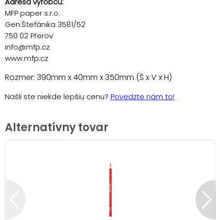
Adresa výrobcu:
MFP paper s.r.o.
Gen.Štefánika 3581/52
750 02 Přerov
info@mfp.cz
www.mfp.cz
Rozmer: 390mm x 40mm x 350mm (Š x V x H)
Našli ste niekde lepšiu cenu?
Povedzte nám to!
Alternatívny tovar