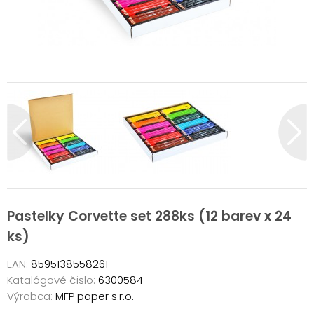
Pastelky Corvette set 288ks (12 barev x 24
ks)
EAN:
8595138558261
Katalógové čislo:
6300584
Výrobca:
MFP paper s.r.o.