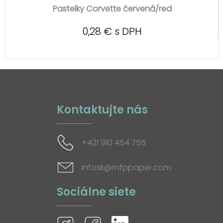
Pastelky Corvette červená/red
0,28 € s DPH
Kontaktujte nás
+421 910 454 755
infosk@mfppaper.com
Sociálne siete