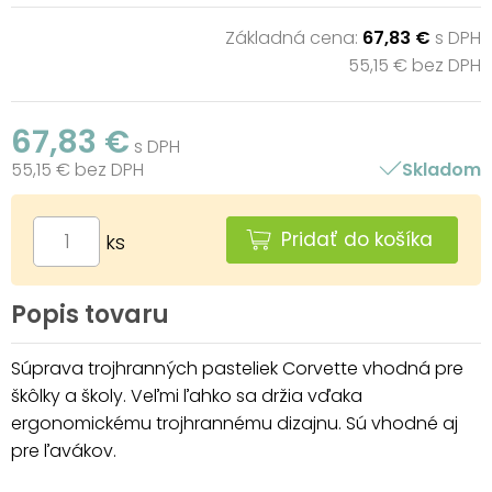
Základná cena:
67,83 €
s DPH
55,15 € bez DPH
67,83 €
s DPH
55,15 € bez DPH
Skladom
Pridať do košíka
ks
Popis tovaru
Súprava trojhranných pasteliek Corvette vhodná pre
škôlky a školy. Veľmi ľahko sa držia vďaka
ergonomickému trojhrannému dizajnu. Sú vhodné aj
pre ľavákov.