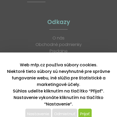
Odkazy
O nás
Obchodné podmienky
Predajne
Katalógy
K stiahnutiu
Web mfp.cz používa súbory cookies.
Blog
Niektoré tieto súbory sú nevyhnutné pre správne
Kontakt
fungovanie webu, iné slúžia pre štatistické a
Kariéra
marketingové účely.
XML feed
Súhlas udelíte kliknutím na tlačítko “Přijať”.
Nastavenie vykonáte kliknutím na tlačítko
“Nastavenie”.
Copyright © 2026, MFP paper s. r. o. | Všetky práva vyhradené
design by MFP
Nastavenie
Odmietnuť
Prijať