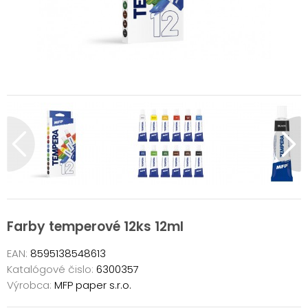
Farby temperové 12ks 12ml
EAN:
8595138548613
Katalógové čislo:
6300357
Výrobca:
MFP paper s.r.o.