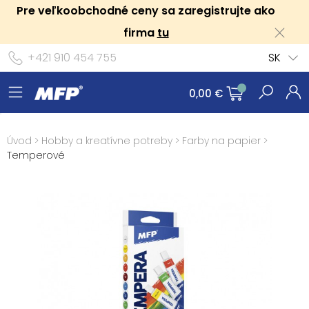
Pre veľkoobchodné ceny sa zaregistrujte ako
firma
tu
+421 910 454 755
SK
0,00 €
Úvod
>
Hobby a kreatívne potreby
>
Farby na papier
>
Temperové