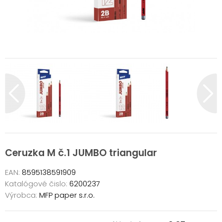
Ceruzka M č.1 JUMBO triangular
EAN:
8595138591909
Katalógové čislo:
6200237
Výrobca:
MFP paper s.r.o.