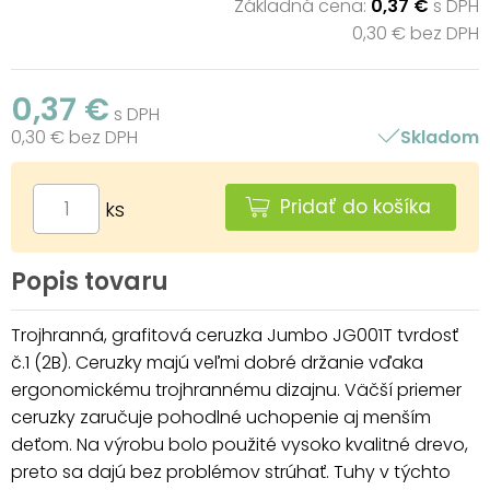
Základná cena:
0,37 €
s DPH
0,30 € bez DPH
0,37 €
s DPH
0,30 € bez DPH
Skladom
Pridať do košíka
ks
Popis tovaru
Trojhranná, grafitová ceruzka Jumbo JG001T tvrdosť
č.1 (2B). Ceruzky majú veľmi dobré držanie vďaka
ergonomickému trojhrannému dizajnu. Väčší priemer
ceruzky zaručuje pohodlné uchopenie aj menším
deťom. Na výrobu bolo použité vysoko kvalitné drevo,
preto sa dajú bez problémov strúhať. Tuhy v týchto