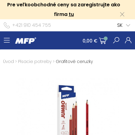
Pre veľkoobchodné ceny sa zaregistrujte ako
firma
tu
+421 910 454 755
SK
0,00 €
Úvod
>
Písacie potreby
>
Grafitové ceruzky