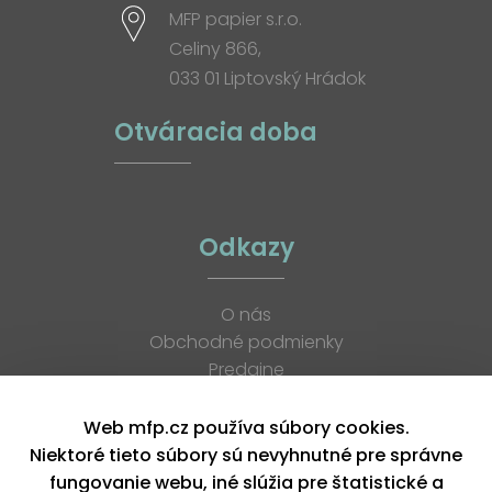
MFP papier s.r.o.
Celiny 866,
033 01 Liptovský Hrádok
Otváracia doba
Odkazy
O nás
Obchodné podmienky
Predajne
Katalógy
K stiahnutiu
Web mfp.cz používa súbory cookies.
Blog
Niektoré tieto súbory sú nevyhnutné pre správne
Kontakt
fungovanie webu, iné slúžia pre štatistické a