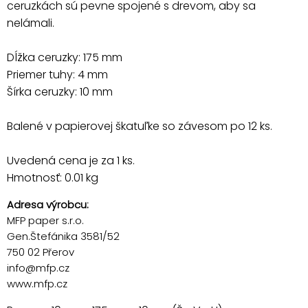
ceruzkách sú pevne spojené s drevom, aby sa
nelámali.
Dĺžka ceruzky: 175 mm
Priemer tuhy: 4 mm
Šírka ceruzky: 10 mm
Balené v papierovej škatuľke so závesom po 12 ks.
Uvedená cena je za 1 ks.
Hmotnosť: 0.01 kg
Adresa výrobcu:
MFP paper s.r.o.
Gen.Štefánika 3581/52
750 02 Přerov
info@mfp.cz
www.mfp.cz