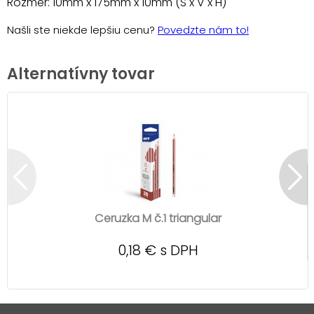
Rozmer: 10mm x 175mm x 10mm (Š x V x H)
Našli ste niekde lepšiu cenu?
Povedzte nám to!
Alternatívny tovar
Ceruzka M č.1 triangular
0,18 € s DPH