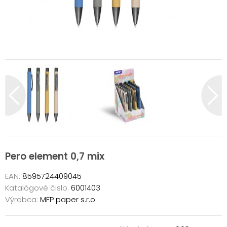
Pero element 0,7 mix
EAN:
8595724409045
Katalógové čislo:
6001403
Výrobca:
MFP paper s.r.o.