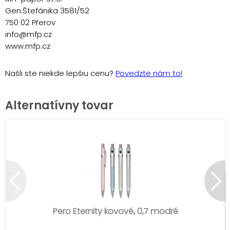
Gen.Štefánika 3581/52
750 02 Přerov
info@mfp.cz
www.mfp.cz
Našli ste niekde lepšiu cenu?
Povedzte nám to!
Alternatívny tovar
Pero Eternity kovové, 0,7 modré