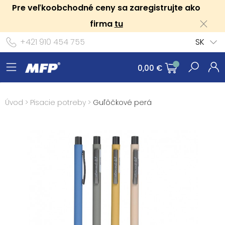
Pre veľkoobchodné ceny sa zaregistrujte ako
firma
tu
+421 910 454 755
SK
0,00 €
Úvod
>
Písacie potreby
>
Guľôčkové perá