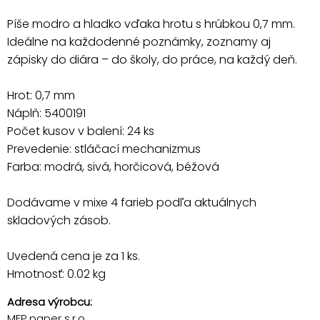
Píše modro a hladko vďaka hrotu s hrúbkou 0,7 mm.
Ideálne na každodenné poznámky, zoznamy aj
zápisky do diára – do školy, do práce, na každý deň.
Hrot: 0,7 mm
Náplň: 5400191
Počet kusov v balení: 24 ks
Prevedenie: stláčací mechanizmus
Farba: modrá, sivá, horčicová, béžová
Dodávame v mixe 4 farieb podľa aktuálnych
skladových zásob.
Uvedená cena je za 1 ks.
Hmotnosť: 0.02 kg
Adresa výrobcu:
MFP paper s.r.o.