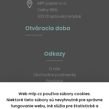
MFP papier s.r.o.
Celiny 866,
033 01 Liptovský Hrádok
Otváracia doba
Odkazy
O nás
Obchodné podmienky
Predajne
Katalógy
K stiahnutiu
Web mfp.cz používa súbory cookies.
Blog
Niektoré tieto súbory sú nevyhnutné pre správne
Kontakt
fungovanie webu, iné slúžia pre štatistické a