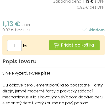
Základná cena:
1,13 €
s DPH
0,92 € bez DPH
1,13 €
s DPH
0,92 € bez DPH
Skladom
Pridať do košíka
ks
Popis tovaru
Skvele vyzerá, skvele píše!
Guľôčkové pero Element ponúka to podstatné – čistý
dizajn, jemné moderné farby a praktický stláčací
mechanizmus. Klip s kovovým vzhľadom dodáva peru
elegantný detail, ktorý zaujme na prvý pohľad.