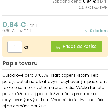
Základná cena:
0,84 €
s DPH
0,69 € bez DPH
0,84 €
s DPH
0,69 € bez DPH
Skladom
Pridať do košíka
ks
Popis tovaru
Guľôčkové pero SP037911 kraft paper s klipom. Telo
pera je potiahnuté kraftovým recyklovaným papierom,
takže je šetrné k životnému prostrediu. Vďaka tomuto
peru ukážete svoj postoj k životnému prostrediu a
recyklovaným výrobkom. Vhodné do školy, kancelárie
aj na domáce použitie.