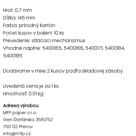
Hrot: 0,7 mm
Dĺžka: 145 mm
Farba: prírodný kartón
Počet kusov v balení: 10 ks
Prevedenie: stláčací mechanizmus
Vhodné náplne: 5400165, 5400166, 5400171, 5400184,
5400185
Dodávame v mixe 2 kusov podľa skladovej zásoby.
Uvedená cena je za 1 ks.
Hmotnosť: 0.01 kg
Adresa výrobcu:
MFP paper s.r.o.
Gen.Štefánika 3581/52
750 02 Přerov
info@mfp.cz