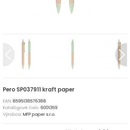
Pero SP037911 kraft paper
EAN:
8595138576388
Katalógové čislo:
6001359
Výrobca:
MFP paper s.r.o.