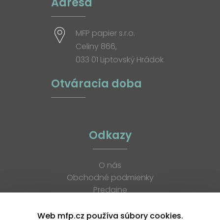
Adresa
MFP papier s.r.o.
Celiny 866,
033 01 Liptovský Hrádok
Otváracia doba
Odkazy
O nás
Obchodné podmienky
Predajne
Katalógy
K stiahnutiu
Web mfp.cz používa súbory cookies.