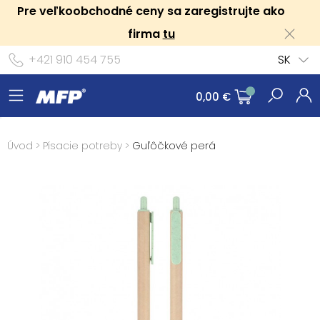
Pre veľkoobchodné ceny sa zaregistrujte ako
firma
tu
+421 910 454 755
SK
0,00 €
Úvod
>
Písacie potreby
>
Guľôčkové perá