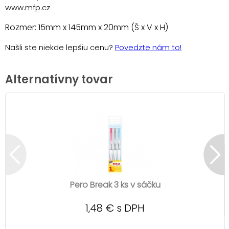
www.mfp.cz
Rozmer: 15mm x 145mm x 20mm (Š x V x H)
Našli ste niekde lepšiu cenu?
Povedzte nám to!
Alternatívny tovar
Pero Break 3 ks v sáčku
1,48 € s DPH