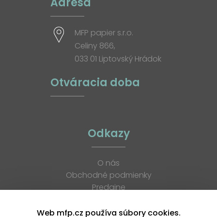
Adresa
MFP papier s.r.o.
Celiny 866,
033 01 Liptovský Hrádok
Otváracia doba
Odkazy
O nás
Obchodné podmienky
Predajne
Katalógy
K stiahnutiu
Web mfp.cz používa súbory cookies.