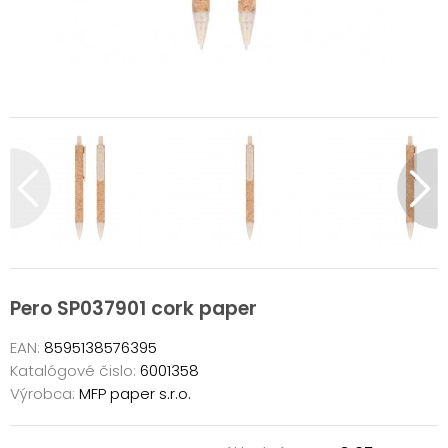
Pero SP037901 cork paper
EAN:
8595138576395
Katalógové čislo:
6001358
Výrobca:
MFP paper s.r.o.