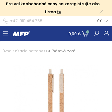
Pre veľkoobchodné ceny sa zaregistrujte ako
firma
tu
+421 910 454 755
SK
0,00 €
Úvod
>
Písacie potreby
>
Guľôčkové perá