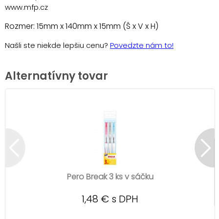
www.mfp.cz
Rozmer: 15mm x 140mm x 15mm (Š x V x H)
Našli ste niekde lepšiu cenu?
Povedzte nám to!
Alternatívny tovar
Pero Break 3 ks v sáčku
1,48 € s DPH