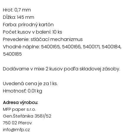
Hrot: 0,7 mm
Dĺžka: 145 mm
Farba: prírodný kartón
Počet kusov v balení: 10 ks
Prevedenie: stláčací mechanizmus
Vhodné náplne: 5400165, 5400166, 5400171, 5400184,
5400185
Dodávame v mixe 2 kusov podľa skladovej zásoby.
Uvedená cena je za 1 ks.
Hmotnosť: 0.01 kg
Adresa výrobcu:
MFP paper s.r.o.
Gen.Štefánika 3581/52
750 02 Přerov
info@mfp.cz