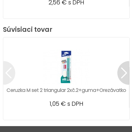
2,56 € s DPH
Súvisiaci tovar
Ceruzka M set 2 triangular 2xč.2+guma+Orezávatko
1,05 € s DPH