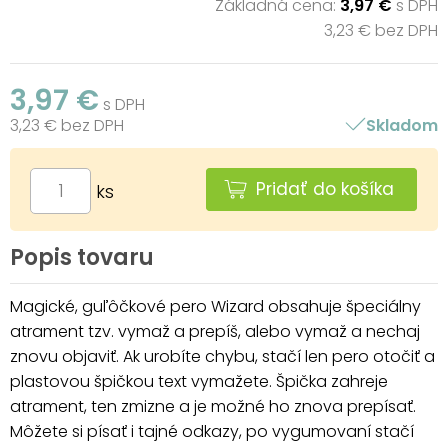
Základná cena:
3,97 €
s DPH
3,23 € bez DPH
3,97 €
s DPH
3,23 € bez DPH
Skladom
Pridať do košíka
ks
Popis tovaru
Magické, guľôčkové pero Wizard obsahuje špeciálny
atrament tzv. vymaž a prepíš, alebo vymaž a nechaj
znovu objaviť. Ak urobíte chybu, stačí len pero otočiť a
plastovou špičkou text vymažete. Špička zahreje
atrament, ten zmizne a je možné ho znova prepísať.
Môžete si písať i tajné odkazy, po vygumovaní stačí