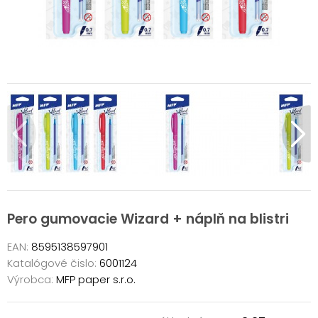
Pero gumovacie Wizard + náplň na blistri
EAN:
8595138597901
Katalógové čislo:
6001124
Výrobca:
MFP paper s.r.o.