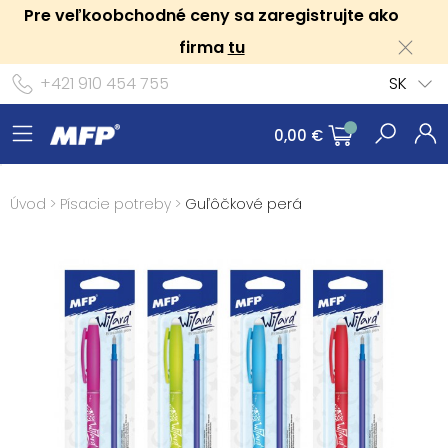
Pre veľkoobchodné ceny sa zaregistrujte ako
firma
tu
+421 910 454 755
SK
0,00 €
Úvod
>
Písacie potreby
>
Guľôčkové perá