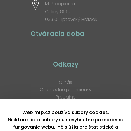
MFP papier s.r.o.
Celiny 866,
033 01 Liptovský Hrádok
Otváracia doba
Odkazy
O nás
Obchodné podmienky
Predajne
Katalógy
K stiahnutiu
Web mfp.cz používa súbory cookies.
Blog
Niektoré tieto súbory sú nevyhnutné pre správne
Kontakt
fungovanie webu, iné slúžia pre štatistické a