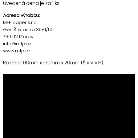
Uvedená cena je za 1 ks.
Adresa výrobcu:
MFP paper s.r.o.
Gen.Štefánika 3581/52
750 02 Přerov
info@mfp.cz
www.mfp.cz
Rozmer: 60mm x 160mm x 20mm (Š x V x H)