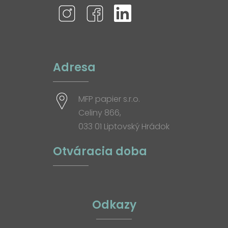
Adresa
MFP papier s.r.o.
Celiny 866,
033 01 Liptovský Hrádok
Otváracia doba
Odkazy