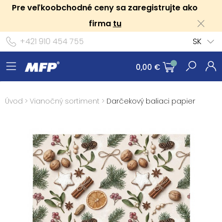
Pre veľkoobchodné ceny sa zaregistrujte ako
firma
tu
+421 910 454 755
SK
0,00 €
Úvod
>
Vianočný sortiment
>
Darčekový baliaci papier