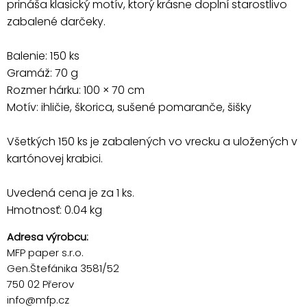
prináša klasický motív, ktorý krásne doplní starostlivo
zabalené darčeky.
Balenie: 150 ks
Gramáž: 70 g
Rozmer hárku: 100 × 70 cm
Motív: ihličie, škorica, sušené pomaranče, šišky
Všetkých 150 ks je zabalených vo vrecku a uložených v
kartónovej krabici.
Uvedená cena je za 1 ks.
Hmotnosť: 0.04 kg
Adresa výrobcu:
MFP paper s.r.o.
Gen.Štefánika 3581/52
750 02 Přerov
info@mfp.cz