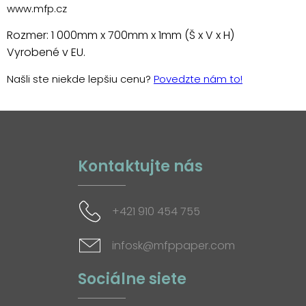
www.mfp.cz
Rozmer: 1 000mm x 700mm x 1mm (Š x V x H)
Vyrobené v EU.
Našli ste niekde lepšiu cenu?
Povedzte nám to!
Kontaktujte nás
+421 910 454 755
infosk@mfppaper.com
Sociálne siete