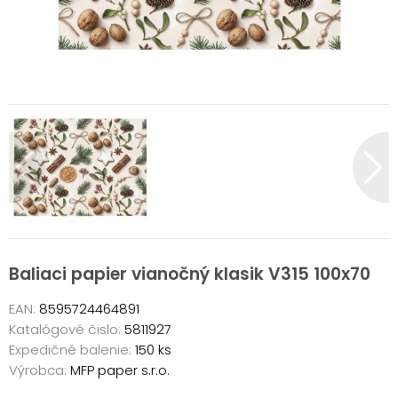
Baliaci papier vianočný klasik V315 100x70
EAN:
8595724464891
Katalógové čislo:
5811927
Expedičné balenie:
150 ks
Výrobca:
MFP paper s.r.o.