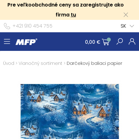
Pre veľkoobchodné ceny sa zaregistrujte ako
firma
tu
+421 910 454 755
SK
0,00 €
Úvod
>
Vianočný sortiment
>
Darčekový baliaci papier