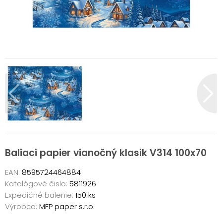
Baliaci papier vianočný klasik V314 100x70
EAN:
8595724464884
Katalógové čislo:
5811926
Expedičné balenie:
150 ks
Výrobca:
MFP paper s.r.o.