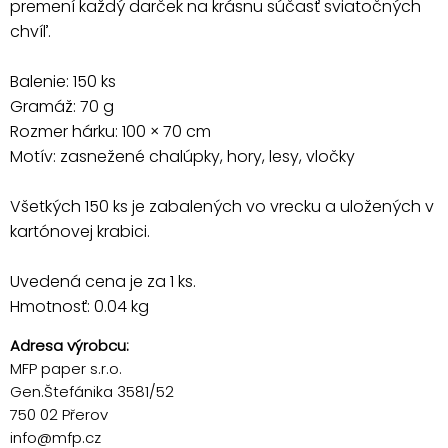
premení každý darček na krásnu súčasť sviatočných
chvíľ.
Balenie: 150 ks
Gramáž: 70 g
Rozmer hárku: 100 × 70 cm
Motív: zasnežené chalúpky, hory, lesy, vločky
Všetkých 150 ks je zabalených vo vrecku a uložených v
kartónovej krabici.
Uvedená cena je za 1 ks.
Hmotnosť: 0.04 kg
Adresa výrobcu:
MFP paper s.r.o.
Gen.Štefánika 3581/52
750 02 Přerov
info@mfp.cz