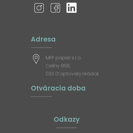
Adresa
MFP papier s.r.o.
Celiny 866,
033 01 Liptovský Hrádok
Otváracia doba
Odkazy