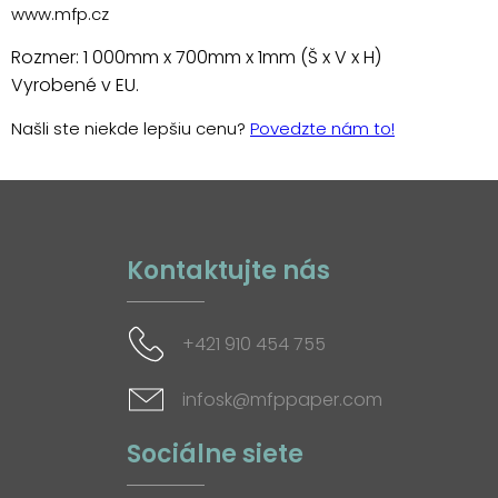
www.mfp.cz
Rozmer: 1 000mm x 700mm x 1mm (Š x V x H)
Vyrobené v EU.
Našli ste niekde lepšiu cenu?
Povedzte nám to!
Kontaktujte nás
+421 910 454 755
infosk@mfppaper.com
Sociálne siete