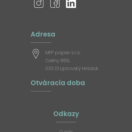
Adresa
MFP papier s.r.o.
Celiny 866,
033 01 Liptovský Hrádok
Otváracia doba
Odkazy
O nás