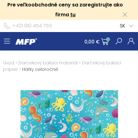
Pre veľkoobchodné ceny sa zaregistrujte ako
firma
tu
+421 910 454 755
SK
0,00 €
Úvod
>
Darčekový baliaci materiál
>
Darčekový baliaci
papier
>
Hárky celoročné