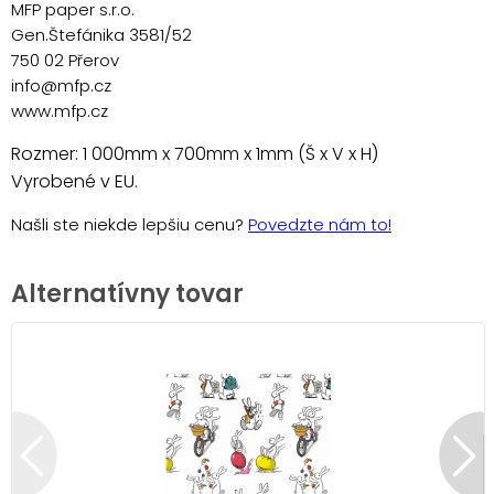
MFP paper s.r.o.
Gen.Štefánika 3581/52
750 02 Přerov
info@mfp.cz
www.mfp.cz
Rozmer: 1 000mm x 700mm x 1mm (Š x V x H)
Vyrobené v EU.
Našli ste niekde lepšiu cenu?
Povedzte nám to!
Alternatívny tovar