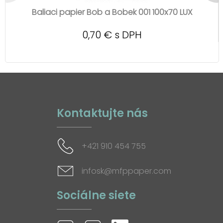
Baliaci papier Bob a Bobek 001 100x70 LUX
0,70 € s DPH
Kontaktujte nás
+421 910 454 755
infosk@mfppaper.com
Sociálne siete