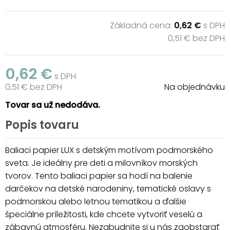
Základná cena:
0,62 €
s DPH
0,51 € bez DPH
0,62 €
s DPH
0,51 € bez DPH
Na objednávku
Tovar sa už nedodáva.
Popis tovaru
Baliaci papier LUX s detským motívom podmorského
sveta. Je ideálny pre deti a milovníkov morských
tvorov. Tento baliaci papier sa hodí na balenie
darčekov na detské narodeniny, tematické oslavy s
podmorskou alebo letnou tematikou a ďalšie
špeciálne príležitosti, kde chcete vytvoriť veselú a
zábavnú atmosféru. Nezabudnite si u nás zaobstarať