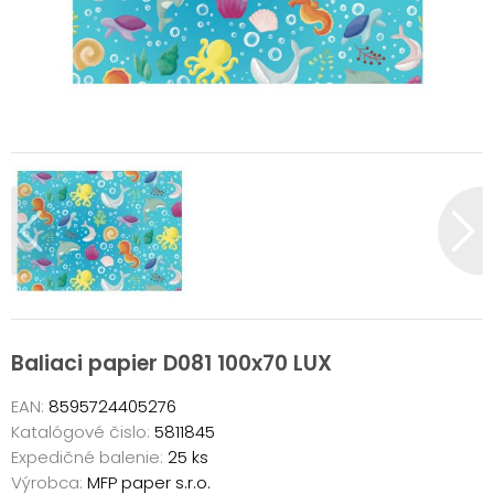
Baliaci papier D081 100x70 LUX
EAN:
8595724405276
Katalógové čislo:
5811845
Expedičné balenie:
25 ks
Výrobca:
MFP paper s.r.o.