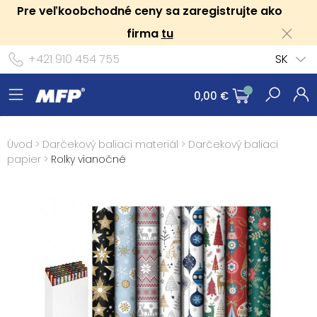
Pre veľkoobchodné ceny sa zaregistrujte ako
firma
tu
+421 910 454 755
SK
0,00 €
Úvod
>
Darčekový baliaci materiál
>
Darčekový baliaci
papier
>
Rolky vianočné