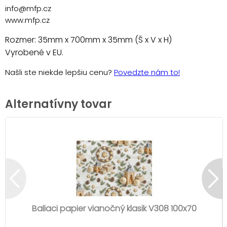
info@mfp.cz
www.mfp.cz
Rozmer: 35mm x 700mm x 35mm (Š x V x H)
Vyrobené v EU.
Našli ste niekde lepšiu cenu?
Povedzte nám to!
Alternatívny tovar
Baliaci papier vianočný klasik V308 100x70