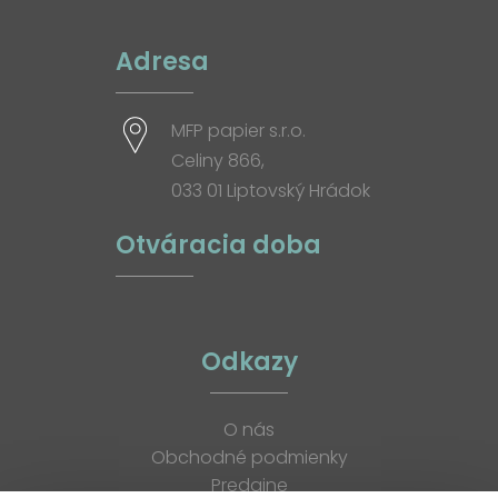
Adresa
MFP papier s.r.o.
Celiny 866,
033 01 Liptovský Hrádok
Otváracia doba
Odkazy
O nás
Obchodné podmienky
Predajne