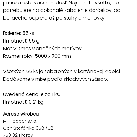
prináša ešte väčšiu radosť. Nájdete tu všetko, čo
potrebujete na dokonalé zabalenie darčekov, od
baliaceho papiera až po stuhy a menovky.
Balenie: 55 ks
Hmotnosť: 55 g
Motív: zmes vianočných motívov
Rozmer rolky: 5000 x 700 mm
Všetkých 55 ks je zabalených v kartónovej krabici.
Dodávame v mixe podľa skladových zásob.
Uvedená cena je za 1 ks.
Hmotnosť: 0.21 kg
Adresa výrobcu:
MFP paper s.r.o.
Gen.Štefánika 3581/52
750 02 Přerov