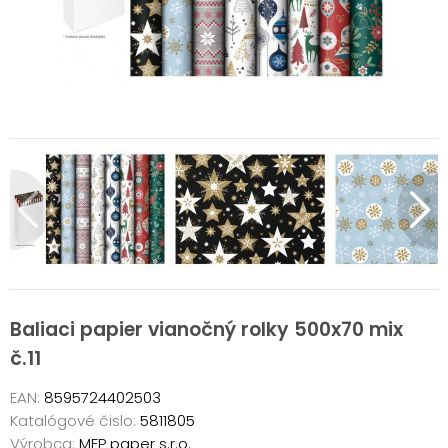
Baliaci papier vianočný rolky 500x70 mix
č.11
EAN:
8595724402503
Katalógové čislo:
5811805
Výrobca:
MFP paper s.r.o.