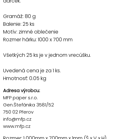
darček.
Gramáž: 80 g
Balenie: 25 ks
Motív: zimné oblečenie
Rozmer hárku: 1000 x 700 mm
Všetkých 25 ks je v jednom vrecúšku.
Uvedená cena je za 1 ks.
Hmotnosť: 0.05 kg
Adresa výrobcu:
MFP paper s.r.o.
Gen.Štefánika 3581/52
750 02 Přerov
info@mfp.cz
www.mfp.cz
Rozmer: 1 000mm x 700mm x 1mm (Š x V x H)