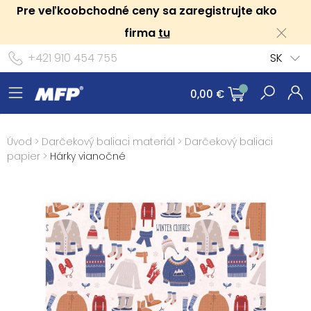
Pre veľkoobchodné ceny sa zaregistrujte ako
firma
tu
+421 910 454 755
SK
0,00 €
Úvod
>
Darčekový baliaci materiál
>
Darčekový baliaci
papier
>
Hárky vianočné