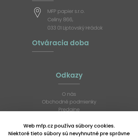
MFP papier s.r.o.
Celiny 866,
033 01 Liptovský Hrádok
Otváracia doba
Odkazy
O nás
Obchodné podmienky
Predajne
Katalógy
K stiahnutiu
Web mfp.cz používa súbory cookies.
Blog
Niektoré tieto súbory sú nevyhnutné pre správne