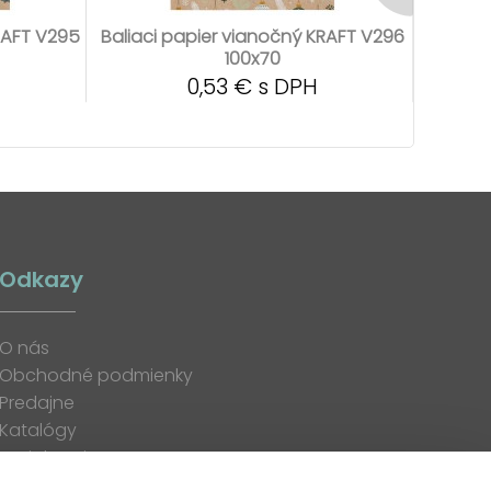
RAFT V295
Baliaci papier vianočný KRAFT V296
Baliaci
100x70
0,53 € s DPH
Odkazy
O nás
Obchodné podmienky
Predajne
Katalógy
K stiahnutiu
Blog