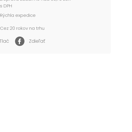
s DPH
h 60 ks je zabalených v kartónovej krabici.
Rýchla expedice
me v mixe podľa skladových zásob.
Cez 20 rokov na trhu
za 1 ks....
Tlač
Zdieľať