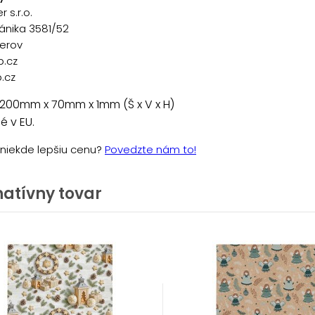
 s.r.o.
ánika 3581/52
řerov
p.cz
.cz
 200mm x 70mm x 1mm (Š x V x H)
 v EU.
e niekde lepšiu cenu?
Povedzte nám to!
natívny tovar