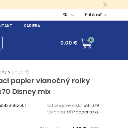
SK
Prihlásiť
NTAKT
KARIÉRA
0
0,00 €
olky vianočné
aci papier vianočný rolky
x70 Disney mix
95138582501
Katalógové čislo:
5811679
Výrobca:
MFP paper s.r.o.