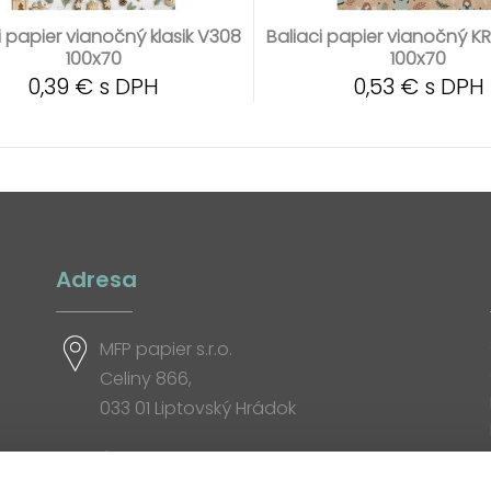
i papier vianočný klasik V308
Baliaci papier vianočný K
100x70
100x70
0,39 € s DPH
0,53 € s DPH
Adresa
MFP papier s.r.o.
Celiny 866,
033 01 Liptovský Hrádok
Otváracia doba