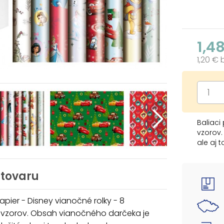
1,4
1,20 €
Baliaci
vzorov.
ale aj 
Zaobsta
detským
kúpiť p
 tovaru
Gramáž
papier - Disney vianočné rolky - 8
Balenie
 vzorov. Obsah vianočného darčeka je
Rozmer 
Vzor: D