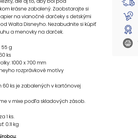
ležitý, ale aj to, aby bol pod
om krásne zabalený. Zaobstarajte si
Všetkýc
papier na vianočné darčeky s detskými
Dodáva
od Walta Disneyho. Nezabudnite si kúpiť
Cena je 
tuhu a menovky na darček.
 55 g
60 ks
olky: 1000 x 700 mm
isneyho rozprávkové motívy
 60 ks je zabalených v kartónovej
e v mixe podľa skladových zásob.
a 1 ks.
: 0.11 kg
ýrobcu: