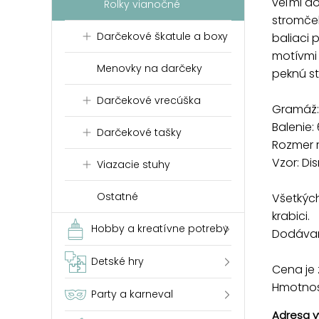
veľmi dô
Rolky vianočné
stromček
Darčekové škatule a boxy
baliaci 
motívmi 
Menovky na darčeky
peknú s
Darčekové vrecúška
Gramáž:
Balenie: 
Darčekové tašky
Rozmer r
Vzor: D
Viazacie stuhy
Ostatné
Všetkých
krabici.
Hobby a kreatívne potreby
Dodávam
Detské hry
Cena je z
Hmotnosť
Party a karneval
Adresa v