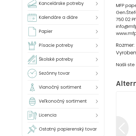
Kancelárske potreby
MFP paper
Gen.Štef
Kalendáre a diáre
750 02 P
info@mf
Papier
www.mfp
Rozmer:
Písacie potreby
Vyrobené
Školské potreby
Našli st
Sezónny tovar
Alter
Vianočný sortiment
Veľkonočný sortiment
Licencia
Ostatný papierenský tovar