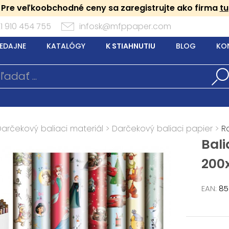
Pre veľkoobchodné ceny sa zaregistrujte ako firma
tu
1 910 454 755
infosk@mfppaper.com
EDAJNE
KATALÓGY
K STIAHNUTIU
BLOG
KO
Darčekový baliaci materiál
>
Darčekový baliaci papier
>
R
Bali
200
EAN:
85