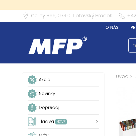
Celiny 866,
033 01
Liptovský Hrádok
+42
O NÁS
PR
Úvod
>
Akcia
Novinky
Dopredaj
Tlačivá
NOVÉ
Gifty