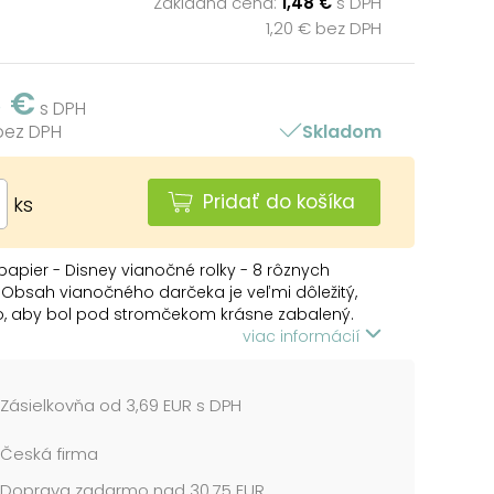
Základná cena:
1,48 €
s DPH
1,20 € bez DPH
8 €
s DPH
 bez DPH
Skladom
Pridať do košíka
ks
 papier - Disney vianočné rolky - 8 rôznych
 Obsah vianočného darčeka je veľmi dôležitý,
to, aby bol pod stromčekom krásne zabalený.
rajte si baliaci papier na vianočné darčeky s
viac informácií
i motívmi od Walta Disneyho. Nezabudnite si
eknú stuhu a menovky na darček.
Zásielkovňa od 3,69 EUR s DPH
: 55 g
: 60 ks
Česká firma
rolky: 1000 x 700 mm
Doprava zadarmo nad 30,75 EUR
isneyho rozprávkové motívy