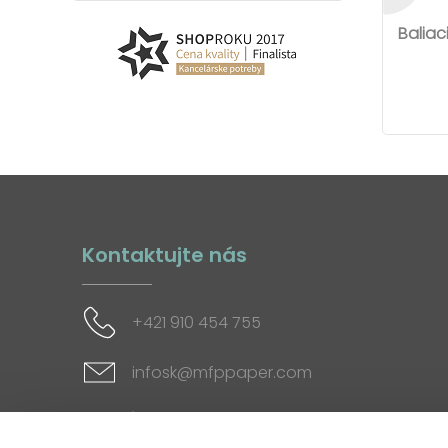
Baliac
Kontaktujte nás
+421 910 454 755
infosk@mfppaper.com
Sociálne siete