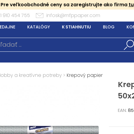
Pre veľkoobchodné ceny sa zaregistrujte ako firma
tu
1 910 454 755
infosk@mfppaper.com
EDAJNE
KATALÓGY
K STIAHNUTIU
BLOG
KO
Hobby a kreatívne potreby
>
Krepový papier
Krep
50x
EAN:
85