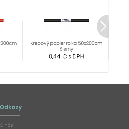
0x200cm
Krepový papier rolka 50x200cm
Krepo
čierny
0,44 € s DPH
Odkazy
O nás