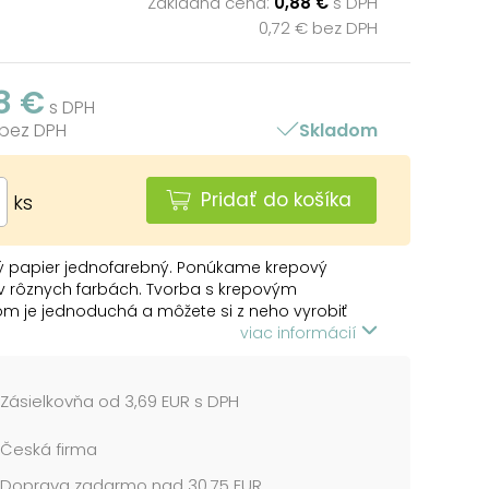
Základná cena:
0,88 €
s DPH
0,72 € bez DPH
8 €
s DPH
 bez DPH
Skladom
Pridať do košíka
ks
ý papier jednofarebný. Ponúkame krepový
v rôznych farbách. Tvorba s krepovým
m je jednoduchá a môžete si z neho vyrobiť
 dekorácie do domácnosti, na oslavy alebo do
viac informácií
ch priestorov.
strieborná
Zásielkovňa od 3,69 EUR s DPH
 role: 500 x 2000 mm
Česká firma
repový papier
Doprava zadarmo nad 30,75 EUR