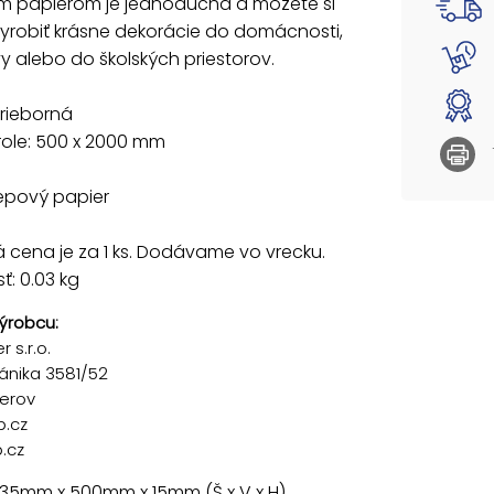
m papierom je jednoduchá a môžete si
Uvedená
yrobiť krásne dekorácie do domácnosti,
y alebo do školských priestorov.
trieborná
role: 500 x 2000 mm
epový papier
cena je za 1 ks. Dodávame vo vrecku.
: 0.03 kg
ýrobcu:
 s.r.o.
ánika 3581/52
řerov
p.cz
.cz
 35mm x 500mm x 15mm (Š x V x H)