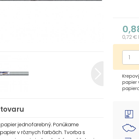
0,8
0,72 €
Krepov
papier 
papiero
krásne
školský
 tovaru
Farba: 
Veľkosť
 papier jednofarebný. Ponúkame
papier v rôznych farbách. Tvorba s
- 50% k