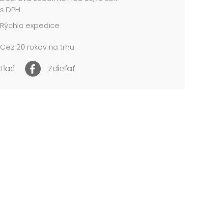
 cena je za 1 ks. Dodávame vo vrecku....
s DPH
Rýchla expedice
Cez 20 rokov na trhu
Tlač
Zdieľať