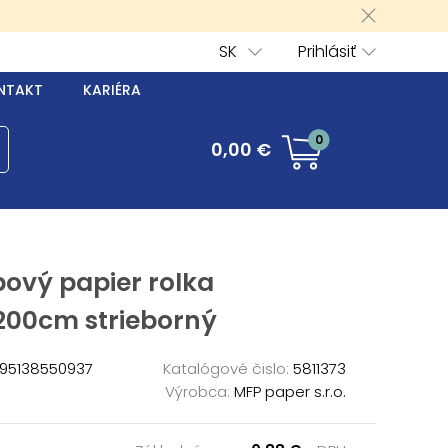
SK
Prihlásiť
NTAKT
KARIÉRA
0
0,00 €
ový papier rolka
200cm strieborný
95138550937
Katalógové čislo:
5811373
Výrobca:
MFP paper s.r.o.