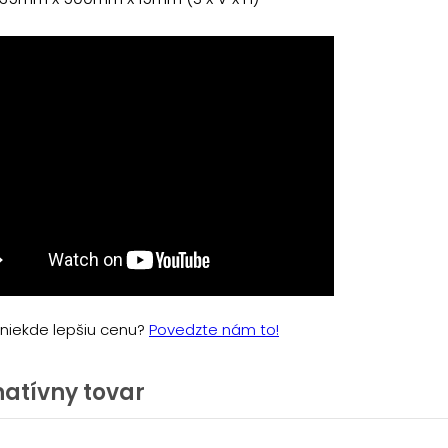
e niekde lepšiu cenu?
Povedzte nám to!
natívny tovar