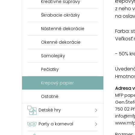
krepový
Kreatívne súpravy
z neho v
Škrabacie okrázky
na oslav
Nástenné dekorácie
Farba: s
Veľkosť 
Okenné dekorácie
- 50% kr
Samolepky
Uvedená 
Pečiatky
Hmotnosť
Krepový papier
Adresa v
MFP paper
Ostatné
Gen.Štef
750 02 P
Detské hry
info@mf
www.mfp
Party a karneval
Rozmer: