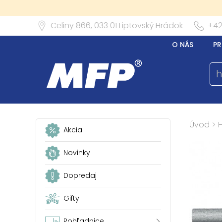
Celiny 866,
033 01
Liptovský Hrádok
+42
O NÁS
PR
Úvod
>
Akcia
Novinky
Dopredaj
Gifty
Pohľadnice