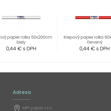
ový papier rolka 50x200cm
Krepový papier rolka 5
biely
červený
0,44 € s DPH
0,44 € s DPH
Adresa
MFP papier s.r.o.