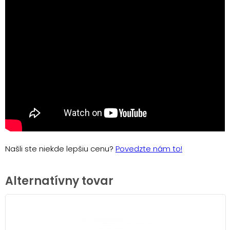
Našli ste niekde lepšiu cenu?
Povedzte nám to!
Alternatívny tovar