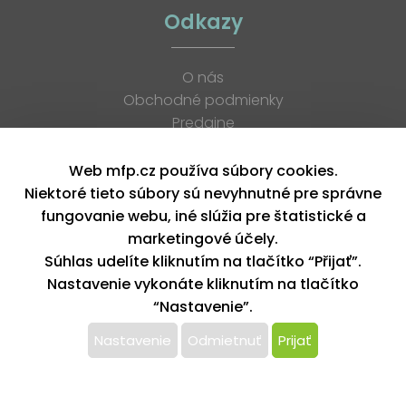
Odkazy
O nás
Obchodné podmienky
Predajne
Katalógy
K stiahnutiu
Web mfp.cz používa súbory cookies.
Blog
Niektoré tieto súbory sú nevyhnutné pre správne
Kontakt
fungovanie webu, iné slúžia pre štatistické a
Kariéra
marketingové účely.
XML feed
Súhlas udelíte kliknutím na tlačítko “Přijať”.
Nastavenie vykonáte kliknutím na tlačítko
“Nastavenie”.
Copyright © 2026, MFP paper s. r. o. | Všetky práva vyhradené
design by MFP
Nastavenie
Odmietnuť
Prijať
Tento web používa k poskytovaniu služieb,
personalizácií reklám a analýze návštevnosti súbory
cookie. Používaním tohto webu s tým súhlasíte.