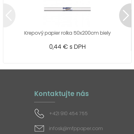
Krepový papier rolka 50x200cm biely
0,44 € s DPH
Kontaktujte nás
+421 910 454 755
infosk@mfppaper.com