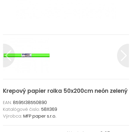
Krepový papier rolka 50x200cm neón zelený
EAN:
8595138550890
Katalógové čislo:
5811369
Výrobca:
MFP paper s.r.o.