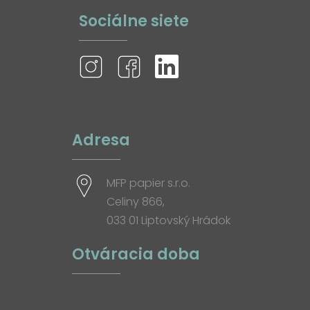
Sociálne siete
Adresa
MFP papier s.r.o.
Celiny 866,
033 01 Liptovský Hrádok
Otváracia doba