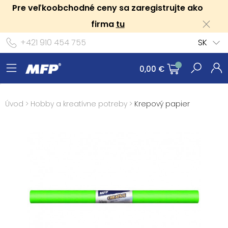
Pre veľkoobchodné ceny sa zaregistrujte ako
firma
tu
+421 910 454 755
SK
0,00 €
Úvod
>
Hobby a kreatívne potreby
>
Krepový papier