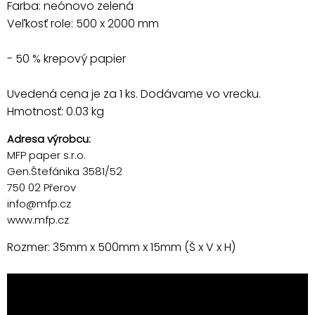
Farba: neónovo zelená
Veľkosť role: 500 x 2000 mm
- 50 % krepový papier
Uvedená cena je za 1 ks. Dodávame vo vrecku.
Hmotnosť: 0.03 kg
Adresa výrobcu:
MFP paper s.r.o.
Gen.Štefánika 3581/52
750 02 Přerov
info@mfp.cz
www.mfp.cz
Rozmer: 35mm x 500mm x 15mm (Š x V x H)