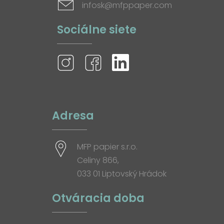
infosk@mfppaper.com
Sociálne siete
Adresa
MFP papier s.r.o.
Celiny 866,
033 01 Liptovský Hrádok
Otváracia doba