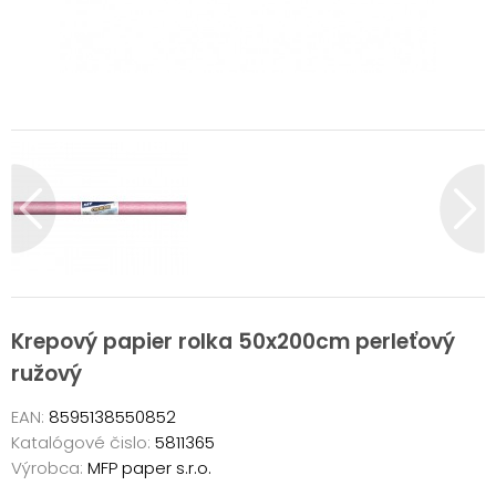
Krepový papier rolka 50x200cm perleťový
ružový
EAN:
8595138550852
Katalógové čislo:
5811365
Výrobca:
MFP paper s.r.o.