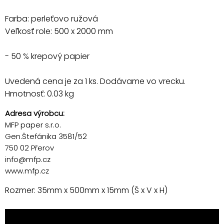
Farba: perleťovo ružová
Veľkosť role: 500 x 2000 mm
- 50 % krepový papier
Uvedená cena je za 1 ks. Dodávame vo vrecku.
Hmotnosť: 0.03 kg
Adresa výrobcu:
MFP paper s.r.o.
Gen.Štefánika 3581/52
750 02 Přerov
info@mfp.cz
www.mfp.cz
Rozmer: 35mm x 500mm x 15mm (Š x V x H)