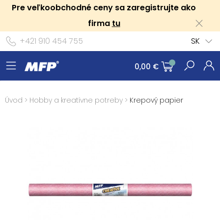
Pre veľkoobchodné ceny sa zaregistrujte ako
firma
tu
+421 910 454 755
SK
0,00 €
Úvod
>
Hobby a kreatívne potreby
>
Krepový papier