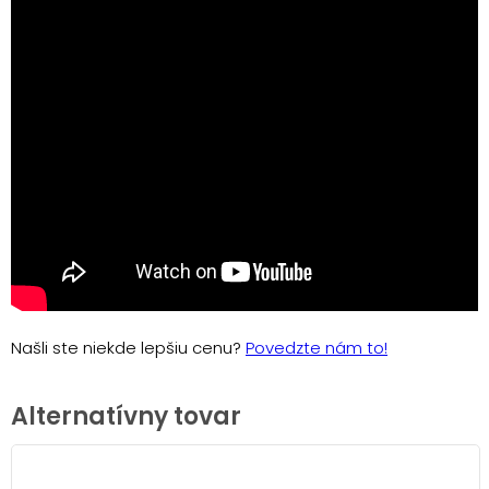
Našli ste niekde lepšiu cenu?
Povedzte nám to!
Alternatívny tovar