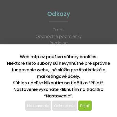
Odkazy
O nás
Obchodné podmienky
Predajne
Katalógy
K stiahnutiu
Web mfp.cz používa súbory cookies.
Blog
Niektoré tieto súbory sú nevyhnutné pre správne
Kontakt
fungovanie webu, iné slúžia pre štatistické a
Kariéra
marketingové účely.
XML feed
Súhlas udelíte kliknutím na tlačítko “Přijať”.
Nastavenie vykonáte kliknutím na tlačítko
“Nastavenie”.
Copyright © 2026, MFP paper s. r. o. | Všetky práva vyhradené
design by MFP
Nastavenie
Odmietnuť
Prijať
Tento web používa k poskytovaniu služieb,
personalizácií reklám a analýze návštevnosti súbory