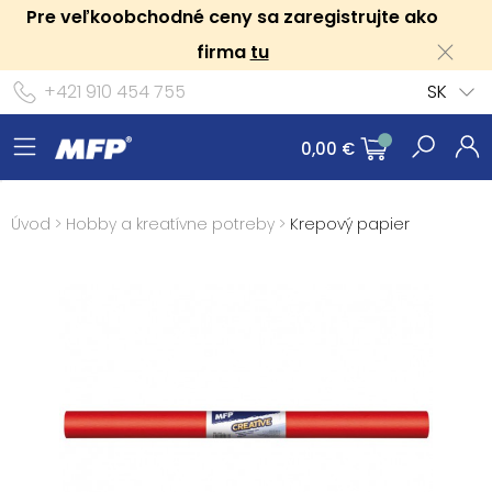
Pre veľkoobchodné ceny sa zaregistrujte ako
firma
tu
+421 910 454 755
SK
0,00 €
Úvod
>
Hobby a kreatívne potreby
>
Krepový papier