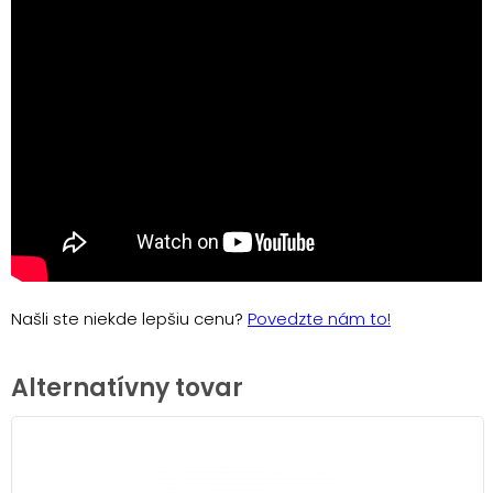
Našli ste niekde lepšiu cenu?
Povedzte nám to!
Alternatívny tovar