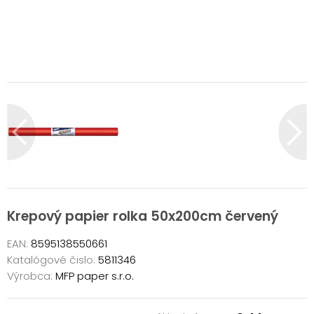
Krepový papier rolka 50x200cm červený
EAN:
8595138550661
Katalógové čislo:
5811346
Výrobca:
MFP paper s.r.o.