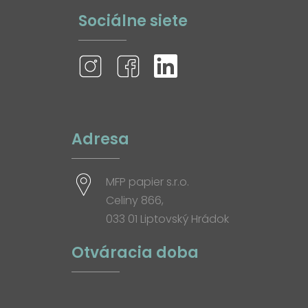
Sociálne siete
Adresa
MFP papier s.r.o.
Celiny 866,
033 01 Liptovský Hrádok
Otváracia doba