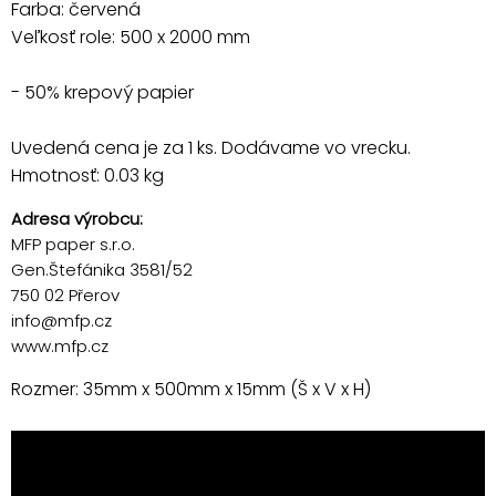
Farba: červená
Veľkosť role: 500 x 2000 mm
- 50% krepový papier
Uvedená cena je za 1 ks. Dodávame vo vrecku.
Hmotnosť: 0.03 kg
Adresa výrobcu:
MFP paper s.r.o.
Gen.Štefánika 3581/52
750 02 Přerov
info@mfp.cz
www.mfp.cz
Rozmer: 35mm x 500mm x 15mm (Š x V x H)