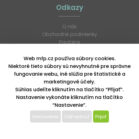
Odkazy
O nás
Obchodné podmienky
Predajne
Katalógy
K stiahnutiu
Web mfp.cz používa súbory cookies.
Blog
Niektoré tieto súbory sú nevyhnutné pre správne
Kontakt
fungovanie webu, iné slúžia pre štatistické a
Kariéra
marketingové účely.
XML feed
Súhlas udelíte kliknutím na tlačítko “Přijať”.
Nastavenie vykonáte kliknutím na tlačítko
“Nastavenie”.
Copyright © 2026, MFP paper s. r. o. | Všetky práva vyhradené
design by MFP
Nastavenie
Odmietnuť
Prijať
Tento web používa k poskytovaniu služieb,
personalizácií reklám a analýze návštevnosti súbory
cookie. Používaním tohto webu s tým súhlasíte.