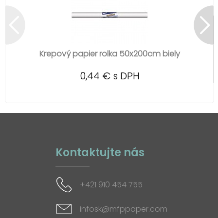
Krepový papier rolka 50x200cm biely
0,44 € s DPH
Kontaktujte nás
+421 910 454 755
infosk@mfppaper.com