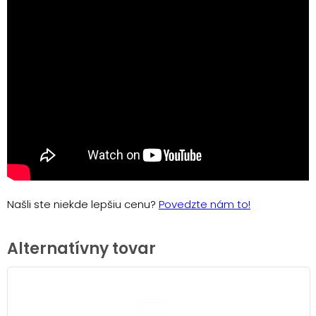
Našli ste niekde lepšiu cenu?
Povedzte nám to!
Alternatívny tovar