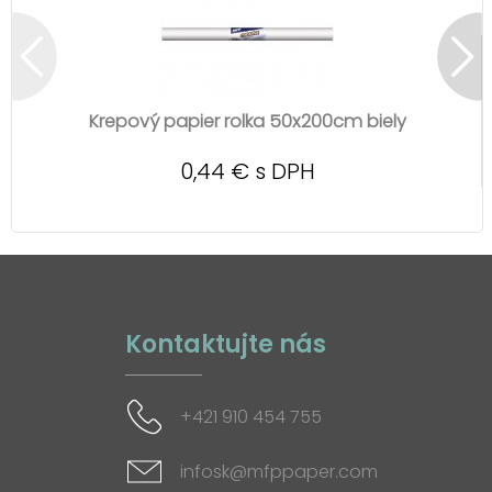
Krepový papier rolka 50x200cm biely
0,44 € s DPH
Kontaktujte nás
+421 910 454 755
infosk@mfppaper.com