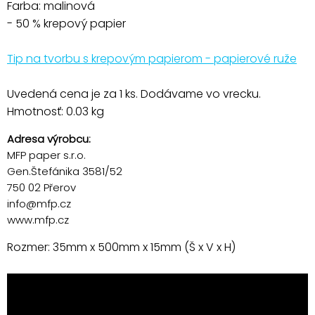
Farba: malinová
- 50 % krepový papier
Tip na tvorbu s krepovým papierom - papierové ruže
Uvedená cena je za 1 ks. Dodávame vo vrecku.
Hmotnosť: 0.03 kg
Adresa výrobcu:
MFP paper s.r.o.
Gen.Štefánika 3581/52
750 02 Přerov
info@mfp.cz
www.mfp.cz
Rozmer: 35mm x 500mm x 15mm (Š x V x H)