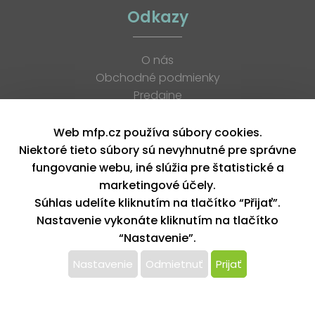
Odkazy
O nás
Obchodné podmienky
Predajne
Katalógy
K stiahnutiu
Web mfp.cz používa súbory cookies.
Blog
Niektoré tieto súbory sú nevyhnutné pre správne
Kontakt
fungovanie webu, iné slúžia pre štatistické a
Kariéra
marketingové účely.
XML feed
Súhlas udelíte kliknutím na tlačítko “Přijať”.
Nastavenie vykonáte kliknutím na tlačítko
“Nastavenie”.
Copyright © 2026, MFP paper s. r. o. | Všetky práva vyhradené
design by MFP
Nastavenie
Odmietnuť
Prijať
Tento web používa k poskytovaniu služieb,
personalizácií reklám a analýze návštevnosti súbory
cookie. Používaním tohto webu s tým súhlasíte.