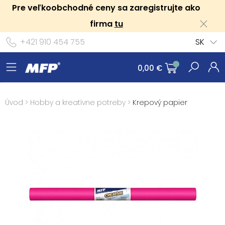
Pre veľkoobchodné ceny sa zaregistrujte ako
firma
tu
+421 910 454 755
SK
0,00 €
Úvod
>
Hobby a kreatívne potreby
>
Krepový papier