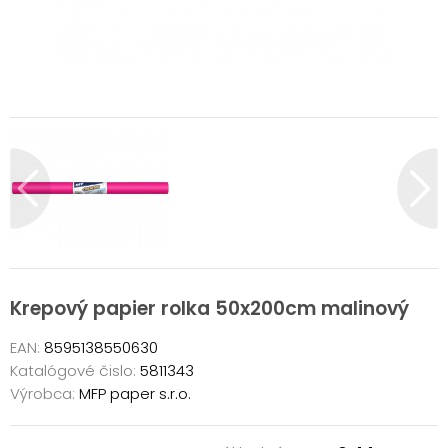
Krepový papier rolka 50x200cm malinový
EAN:
8595138550630
Katalógové čislo:
5811343
Výrobca:
MFP paper s.r.o.