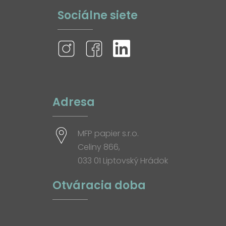
Sociálne siete
Adresa
MFP papier s.r.o.
Celiny 866,
033 01 Liptovský Hrádok
Otváracia doba