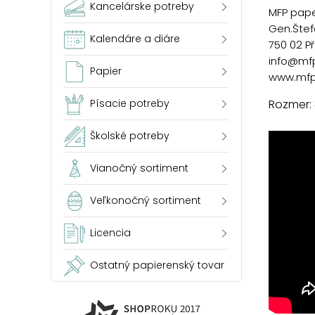
Kancelárske potreby
MFP paper
Gen.Štef
Kalendáre a diáre
750 02 P
info@mf
Papier
www.mfp
Rozmer:
Písacie potreby
Školské potreby
Vianočný sortiment
Veľkonočný sortiment
Licencia
Ostatný papierenský tovar