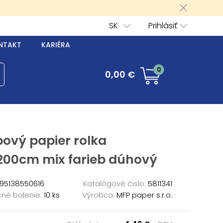
SK
Prihlásiť
NTAKT
KARIÉRA
0
0,00 €
ový papier rolka
200cm mix farieb dúhový
95138550616
Katalógové čislo:
5811341
né balenie:
10 ks
Výrobca:
MFP paper s.r.o.