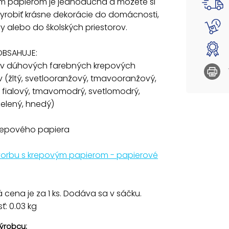
m papierom je jednoduchá a môžete si
- 50 %
yrobiť krásne dekorácie do domácnosti,
y alebo do školských priestorov.
Tip na 
Uvedená
OBSAHUJE:
sov dúhových farebných krepových
 (žltý, svetlooranžový, tmavooranžový,
 fialový, tmavomodrý, svetlomodrý,
zelený, hnedý)
krepového papiera
tvorbu s krepovým papierom - papierové
cena je za 1 ks. Dodáva sa v sáčku.
: 0.03 kg
ýrobcu: