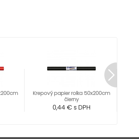
0x200cm
Krepový papier rolka 50x200cm
Krepo
čierny
0,44 € s DPH