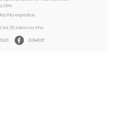
 krepového papiera
s DPH
Rýchla expedice
tvorbu s krepovým papierom - papierové ruže
Cez 20 rokov na trhu
 cena je za 1 ks. Dodáva sa v sáčku....
Tlač
Zdieľať