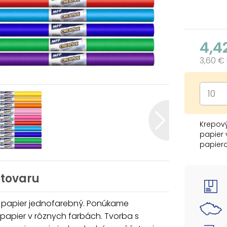
4,4
3,60 €
Krepov
papier 
papiero
krásne
školský
 tovaru
BALENIE
- 10 k
 papier jednofarebný. Ponúkame
(žltý, 
papier v rôznych farbách. Tvorba s
tmavomo