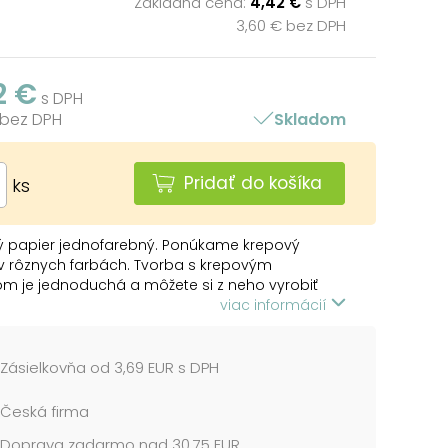
Základná cena:
4,42 €
s DPH
3,60 € bez DPH
2 €
s DPH
 bez DPH
Skladom
Pridať do košíka
ks
ý papier jednofarebný. Ponúkame krepový
v rôznych farbách. Tvorba s krepovým
m je jednoduchá a môžete si z neho vyrobiť
 dekorácie do domácnosti, na oslavy alebo do
viac informácií
ch priestorov.
 OBSAHUJE:
Zásielkovňa od 3,69 EUR s DPH
usov dúhových farebných krepových papierov
svetlooranžový, tmavooranžový, červený, fialový,
Česká firma
drý, svetlomodrý, ružový, zelený, hnedý)
Doprava zadarmo nad 30,75 EUR