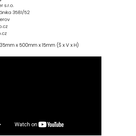
 s.r.o.
ánika 3581/52
řerov
p.cz
.cz
 35mm x 500mm x 15mm (Š x V x H)