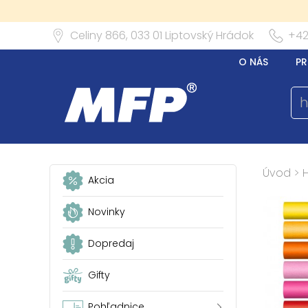
Celiny 866,
033 01
Liptovský Hrádok
+42
O NÁS
PR
Úvod
>
Akcia
Novinky
Dopredaj
Gifty
Pohľadnice