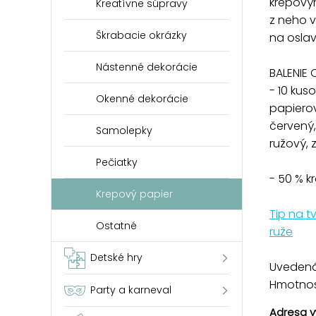
krepový
Kreatívne súpravy
z neho v
Škrabacie okrázky
na oslav
Nástenné dekorácie
BALENIE 
- 10 ku
Okenné dekorácie
papierov
červený,
Samolepky
ružový, 
Pečiatky
- 50 % 
Krepový papier
Tip na 
Ostatné
ruže
Detské hry
Uvedená 
Hmotnosť
Party a karneval
Adresa v