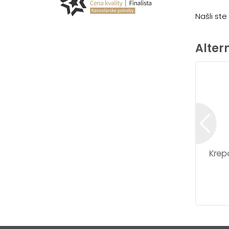
Našli st
Alter
Krep