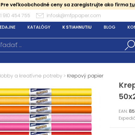
Pre veľkoobchodné ceny sa zaregistrujte ako firma
tu
1 910 454 755
infosk@mfppaper.com
EDAJNE
KATALÓGY
K STIAHNUTIU
BLOG
KO
Hobby a kreatívne potreby
>
Krepový papier
Krep
50x
EAN:
85
Expedič