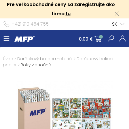
Pre veľkoobchodné ceny sa zaregistrujte ako
firma
tu
+421 910 454 755
SK
0,00 €
Úvod
>
Darčekový baliaci materiál
>
Darčekový baliaci
papier
>
Rolky vianočné