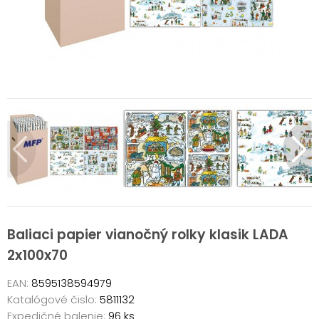
Baliaci papier vianočný rolky klasik LADA
2x100x70
EAN:
8595138594979
Katalógové čislo:
5811132
Expedičné balenie:
96 ks