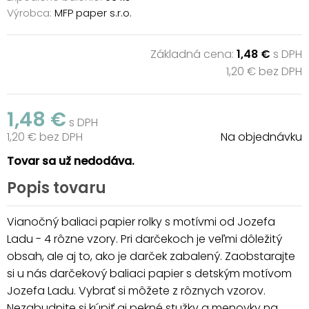
Výrobca:
MFP paper s.r.o.
Základná cena:
1,48 €
s DPH
1,20 € bez DPH
1,48 €
s DPH
1,20 € bez DPH
Na objednávku
Tovar sa už nedodáva.
Popis tovaru
Vianočný baliaci papier rolky s motívmi od Jozefa
Ladu - 4 rôzne vzory. Pri darčekoch je veľmi dôležitý
obsah, ale aj to, ako je darček zabalený. Zaobstarajte
si u nás darčekový baliaci papier s detským motívom
Jozefa Ladu. Vybrať si môžete z rôznych vzorov.
Nezabudnite si kúpiť aj pekné stužky a menovky na