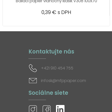
Baliaci papier vianočný klasik V308 100x70
0,39 € s DPH
Kontaktujte nás
+421 910 454 755
infosk@mfppaper.com
Sociálne siete