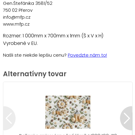
Gen.Štefánika 3581/52
750 02 Přerov
info@mfp.cz
www.mfp.cz
Rozmer: 1 000mm x 700mm x 1mm (Š x V x H)
Vyrobené v EU.
Našli ste niekde lepšiu cenu?
Povedzte nám to!
Alternatívny tovar