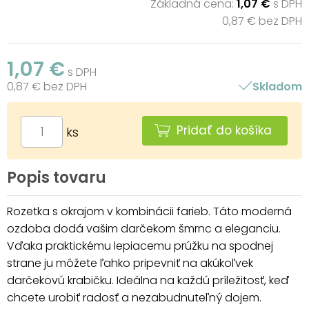
Základná cena:
1,07 €
s DPH
0,87 € bez DPH
1,07 €
s DPH
0,87 € bez DPH
Skladom
Pridať do košíka
ks
Popis tovaru
Rozetka s okrajom v kombinácii farieb. Táto moderná
ozdoba dodá vašim darčekom šmrnc a eleganciu.
Vďaka praktickému lepiacemu prúžku na spodnej
strane ju môžete ľahko pripevniť na akúkoľvek
darčekovú krabičku. Ideálna na každú príležitosť, keď
chcete urobiť radosť a nezabudnuteľný dojem.