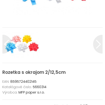
Rozetka s okrajom 2/12,5cm
EAN:
8595724402145
Katalógové čislo:
5660314
Výrobca:
MFP paper s.r.o.