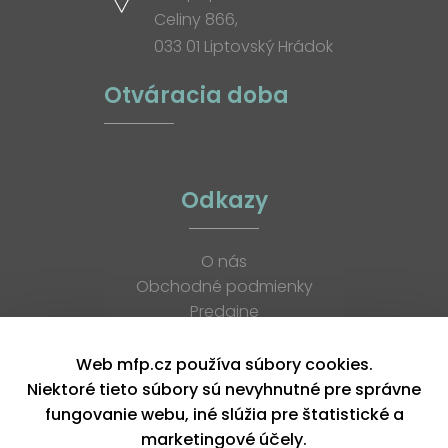
Celiny 866,
033 01 Liptovský Hrádok
Otváracia doba
Odkazy
O nás
Obchodné podmienky
Predajne
Katalógy
K stiahnutiu
Web mfp.cz používa súbory cookies.
Blog
Niektoré tieto súbory sú nevyhnutné pre správne
Kontakt
fungovanie webu, iné slúžia pre štatistické a
Kariéra
marketingové účely.