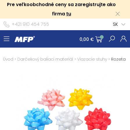
Pre veľkoobchodné ceny sa zaregistrujte ako
firma
tu
+421 910 454 755
SK
0,00 €
Úvod
>
Darčekový baliaci materiál
>
Viazacie stuhy
>
Rozeta