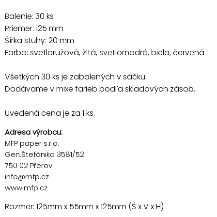
Balenie: 30 ks
Priemer: 125 mm
Šírka stuhy: 20 mm
Farba: svetloružová, žltá, svetlomodrá, biela, červená
Všetkých 30 ks je zabalených v sáčku.
Dodávame v mixe farieb podľa skladových zásob.
Uvedená cena je za 1 ks.
Adresa výrobcu:
MFP paper s.r.o.
Gen.Štefánika 3581/52
750 02 Přerov
info@mfp.cz
www.mfp.cz
Rozmer: 125mm x 55mm x 125mm (Š x V x H)