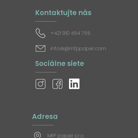
Kontaktujte nás
+421 910 454 755
infosk@mfppaper.com
Sociálne siete
Adresa
MFP papier s.r.o.