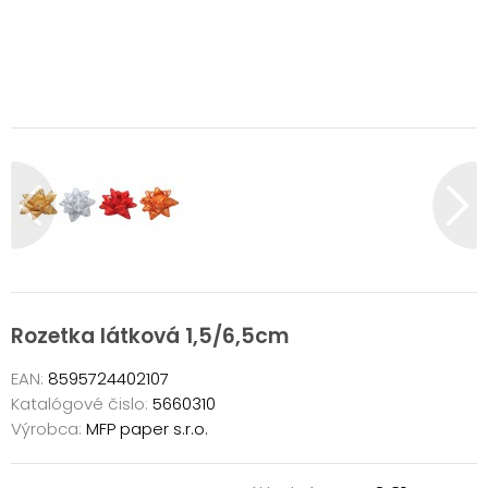
Rozetka látková 1,5/6,5cm
EAN:
8595724402107
Katalógové čislo:
5660310
Výrobca:
MFP paper s.r.o.