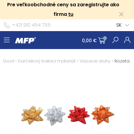
Pre veľkoobchodné ceny sa zaregistrujte ako
firma
tu
+421 910 454 755
SK
0,00 €
Úvod
>
Darčekový baliaci materiál
>
Viazacie stuhy
>
Rozeta