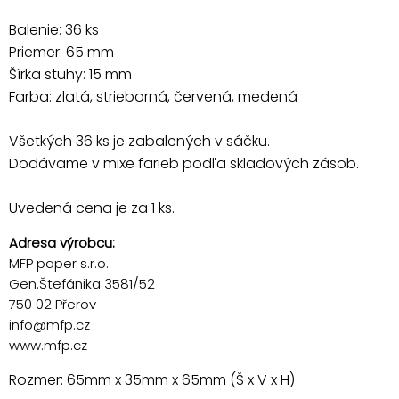
Balenie: 36 ks
Priemer: 65 mm
Šírka stuhy: 15 mm
Farba: zlatá, strieborná, červená, medená
Všetkých 36 ks je zabalených v sáčku.
Dodávame v mixe farieb podľa skladových zásob.
Uvedená cena je za 1 ks.
Adresa výrobcu:
MFP paper s.r.o.
Gen.Štefánika 3581/52
750 02 Přerov
info@mfp.cz
www.mfp.cz
Rozmer: 65mm x 35mm x 65mm (Š x V x H)