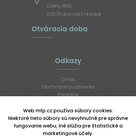
Celiny 866,
033 01 Liptovský Hrádok
Otváracia doba
Odkazy
O nás
Obchodné podmienky
Predajne
Katalógy
K stiahnutiu
Web mfp.cz používa súbory cookies.
Blog
Niektoré tieto súbory sú nevyhnutné pre správne
Kontakt
fungovanie webu, iné slúžia pre štatistické a
Kariéra
marketingové účely.