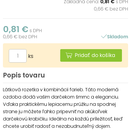
Základná cena:
0,81 €
s DPH
0,66 € bez DPH
0,81 €
s DPH
0,66 € bez DPH
Skladom
Pridať do košíka
ks
Popis tovaru
Látková rozetka v kombinácii farieb. Táto moderná
ozdoba dodá vašim darčekom šmrnc a eleganciu.
Vďaka praktickému lepiacemu prúžku na spodnej
strane ju môžete ľahko pripevniť na akúkoľvek
darčekovú krabičku. Ideálna na každú príležitosť, keď
chcete urobiť radosť a nezabudnuteľný dojem.