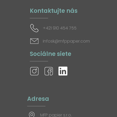
Kontaktujte nás
+421 910 454 755
infosk@mfppaper.com
Sociálne siete
Adresa
MFP papier s.r.o.